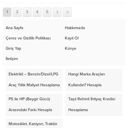
Yorumları
Donanımları
1
2
3
4
5
Ana Sayfa
Hakkımızda
Çerez ve Gizlilik Politikası
Kayıt Ol
Giriş Yap
Künye
İletişim
Elektrikli – Benzin/Dizel/LPG
Hangi Marka Araçları
Araç Yıllık Maliyet Hesaplama
Kullandın? Hesapla
PS ile HP (Beygir Gücü)
Taşıt Rehinli İhtiyaç Kredisi
Arasındaki Farkı Hesapla
Hesaplama
Motosiklet, Kamyon, Traktör