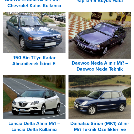
Yapılan 5 Büyük Hata
Chevrolet Kalos Kullanıcı
Yorumları
150 Bin TL’ye Kadar
Daewoo Nexia Alınır Mı? –
Alınabilecek İkinci El
Daewoo Nexia Teknik
Otomobiller Listesi (2026)
Özellikleri ve Donanımları
Lancia Delta Alınır Mı? –
Daihatsu Sirion (MK1) Alınır
Lancia Delta Kullanıcı
Mı? Teknik Özellikleri ve