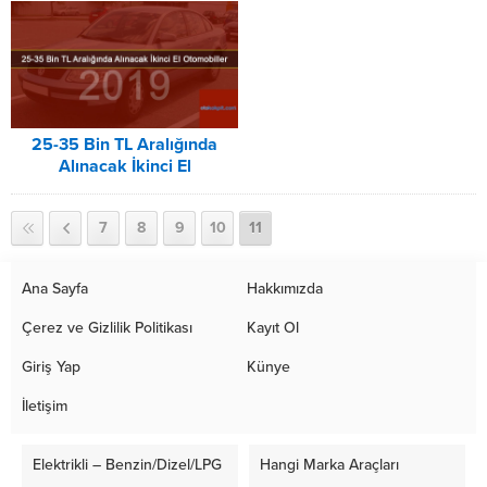
Donanımları
(2021 Ekim)
25-35 Bin TL Aralığında
Alınacak İkinci El
Otomobiller (2019)
7
8
9
10
11
Ana Sayfa
Hakkımızda
Çerez ve Gizlilik Politikası
Kayıt Ol
Giriş Yap
Künye
İletişim
Elektrikli – Benzin/Dizel/LPG
Hangi Marka Araçları