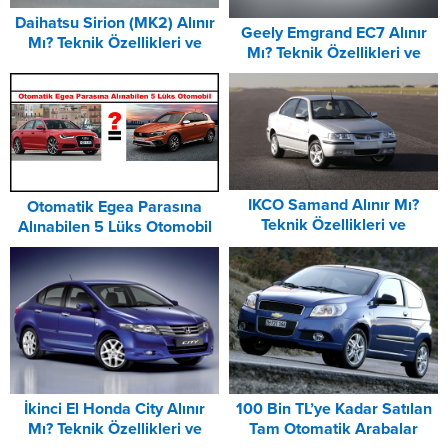
Daihatsu Sirion (MK2) Alınır
Geely Emgrand EC7 Alınır
Mı? Teknik Özellikleri ve
Mı? Teknik Özellikleri ve
Donanımları
Donanımları
IKCO Samand Alınır Mı?
Otomatik Egea Parasına
Teknik Özellikleri ve
Alınabilen 5 Lüks Otomobil
Donanımları
İkinci El Honda City Alınır
100 Bin TL’ye Kadar Satılan
Mı? Teknik Özellikleri ve
Tam Otomatik Arabalar