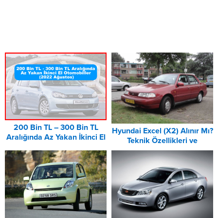
200 Bin TL – 300 Bin TL
Hyundai Excel (X2) Alınır Mı?
Aralığında Az Yakan İkinci El
Teknik Özellikleri ve
Otomobiller (2022 Ağustos)
Donanımları