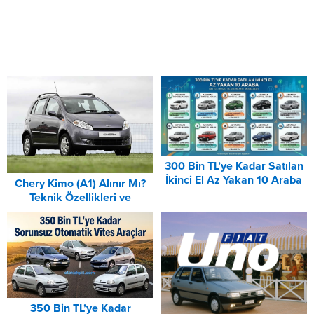
300 Bin TL’ye Kadar Satılan
İkinci El Az Yakan 10 Araba
Chery Kimo (A1) Alınır Mı?
(2026)
Teknik Özellikleri ve
Donanımları
350 Bin TL’ye Kadar