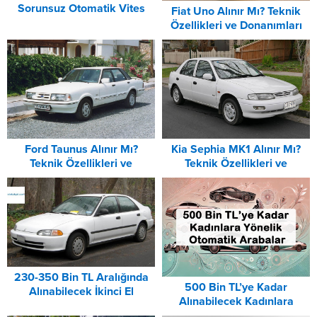
Sorunsuz Otomatik Vites
Fiat Uno Alınır Mı? Teknik
Araçlar Hangileri (2026)
Özellikleri ve Donanımları
Kia Sephia MK1 Alınır Mı?
Ford Taunus Alınır Mı?
Teknik Özellikleri ve
Teknik Özellikleri ve
Donanımları
Donanımları
230-350 Bin TL Aralığında
500 Bin TL’ye Kadar
Alınabilecek İkinci El
Alınabilecek Kadınlara
Otomobiller Listesi (2025)
Yönelik Otomatik Arabalar