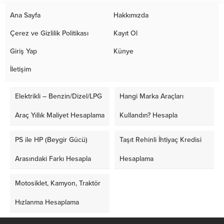
Ana Sayfa
Hakkımızda
Çerez ve Gizlilik Politikası
Kayıt Ol
Giriş Yap
Künye
İletişim
Elektrikli – Benzin/Dizel/LPG
Hangi Marka Araçları
Araç Yıllık Maliyet Hesaplama
Kullandın? Hesapla
PS ile HP (Beygir Gücü)
Taşıt Rehinli İhtiyaç Kredisi
Arasındaki Farkı Hesapla
Hesaplama
Motosiklet, Kamyon, Traktör
Hızlanma Hesaplama