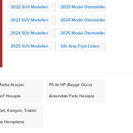
2022 SUV Modelleri
2023 Model Otomobiller
2023 SUV Modelleri
2024 Model Otomobiller
2024 SUV Modelleri
2025 Model Otomobiller
2025 SUV Modelleri
Sıfır Araç Fiyat Listesi
Ferrari 12Cilindri Manuale Özellikleri ile
Dacia Striker Ne Zaman Çık
Tanıtıldı – Hem Manuel Hemde V12
Striker Nerede Üret
arka Araçları
PS ile HP (Beygir Gücü)
ın? Hesapla
Arasındaki Farkı Hesapla
let, Kamyon, Traktör
ma Hesaplama