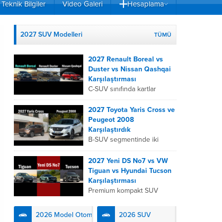
Teknik Bilgiler
Video Galeri
Hesaplama
2027 SUV Modelleri
TÜMÜ
2027 Renault Boreal vs
Duster vs Nissan Qashqai
Karşılaştırması
C-SUV sınıfında kartlar
yeniden dağıtıldı. 2027
Renault Boreal, Renault
2027 Toyota Yaris Cross ve
Duster ve Nissan Qashqai;
Peugeot 2008
her biri farklı bir sürüş
Karşılaştırdık
deneyimi, motor...
B-SUV segmentinde iki
önemli oyuncu olan 2027
Toyota Yaris
2027 Yeni DS No7 vs VW
Cross ve Peugeot 2008,
Tiguan vs Hyundai Tucson
farklı mühendislik
Karşılaştırması
felsefeleriyle kullanıcıların
Premium kompakt SUV
karşısına çıkıyor. Toyota’nın
segmentinde fark yaratmak
hibrit teknolojisindeki
isteyen 2027 DS No7,
2026 Model Otomobiller
2026 SUV
uzmanlığını...
Fransız lüks anlayışını