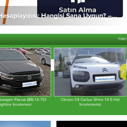
Araç Kiralama vs Satın Alma Hesaplayıcısı: Hangisi Sana Uygun? – 2026
TÜMÜ
5
6
7
8
9
10
Citroen C4 Cactus Shine 1.6 E-Hdi
swagen Passat (B8) 1.6 TDİ
İncelememiz
ighline İncelemesi