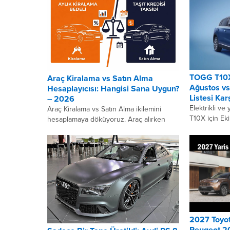
TOGG T10X
Araç Kiralama vs Satın Alma
Ağustos vs
Hesaplayıcısı: Hangisi Sana Uygun?
Listesi Kar
– 2026
Elektrikli ve
Araç Kiralama vs Satın Alma ikilemini
T10X için Ek
hesaplamaya döküyoruz. Araç alırken
satılıyordu. 
“kredi mi çeksem, yoksa almayıp
sonunda TOG
kiralasam mı?” sorusunun cevabı
kişiden...
2027 Toyot
Peugeot 20