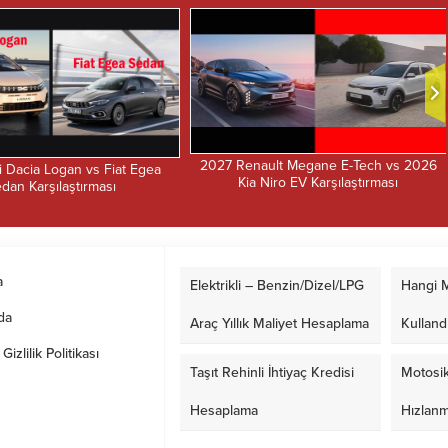
2027 Renault Megane E-Tech vs 2026
 Dacia Logan vs Fiat Egea
Kia Niro EV Karşılaştırması
dan Karşılaştırması
a
Elektrikli – Benzin/Dizel/LPG
Hangi M
da
Araç Yıllık Maliyet Hesaplama
Kulland
izlilik Politikası
Taşıt Rehinli İhtiyaç Kredisi
Motosik
Hesaplama
Hızlan