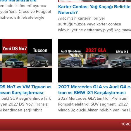
ntinde iki önemli oyuncu
Karter Contası Yağ Kaçağı Belirtile
yota Yaris Cross ve Peugeot
Nelerdir?
mühendislik felsefeleriyle
Aracımızın karterini bir yer
 karşısına çıkıyor. Toyota’nın
sürttüğümüzde veya karter contası
jisindeki uzmanlığını...
işlevini yerine getiremeyip yağ kaçırmay
başladığında aracımızda bazı sorunlar b
göstermeye başlayacaktır....
 DS No7 vs VW Tiguan vs
2027 Mercedes GLA vs Audi Q4 e
cson Karşılaştırması
tron vs BMW iX1 Karşılaştırması
pakt SUV segmentinde fark
2027 Mercedes GLA tanıtıldı. Premium
eyen 2027 DS No7, Fransız
kompakt elektrikli SUV segmenti, 2027
nı kendinden şarjlı hibrit
yılında üç güçlü Alman rakibin yeni nesil
e buluşturuyor. DS
modelleriyle daha da...
n yeni...
TÜMÜ