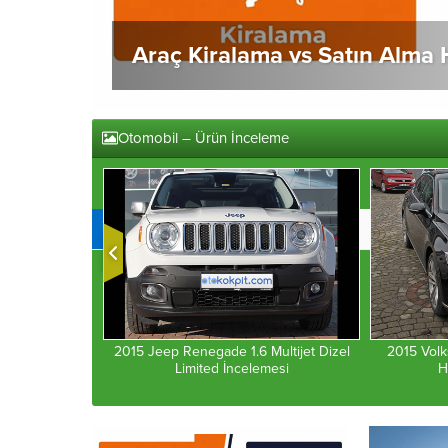
Otomobil – Ürün İnceleme
1
2
3
4
2015 Jeep Renegade 1.6 Multijet Dizel
2015 Volk
Limited İncelemesi
H
celemesi (Test)