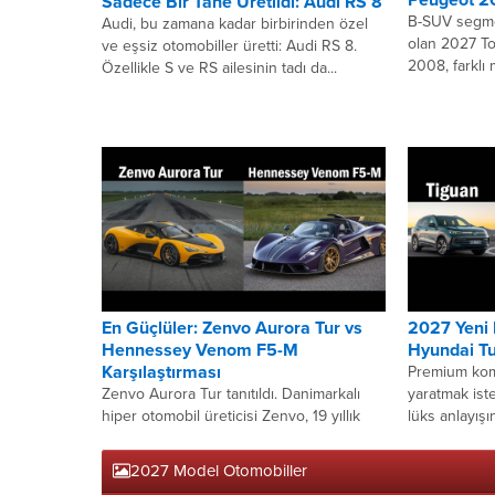
Sadece Bir Tane Üretildi: Audi RS 8
B-SUV segme
Audi, bu zamana kadar birbirinden özel
olan 2027 To
ve eşsiz otomobiller üretti: Audi RS 8.
2008, farklı 
Özellikle S ve RS ailesinin tadı da...
kullanıcıların
hibrit teknolo
En Güçlüler: Zenvo Aurora Tur vs
2027 Yeni
Hennessey Venom F5-M
Hyundai Tu
Karşılaştırması
Premium kom
Zenvo Aurora Tur tanıtıldı. Danimarkalı
yaratmak ist
hiper otomobil üreticisi Zenvo, 19 yıllık
lüks anlayışı
tarihinin en önemli modeli olan Aurora ile
teknolojisiyl
yeni bir...
Automobiles’i
2027 Model Otomobiller