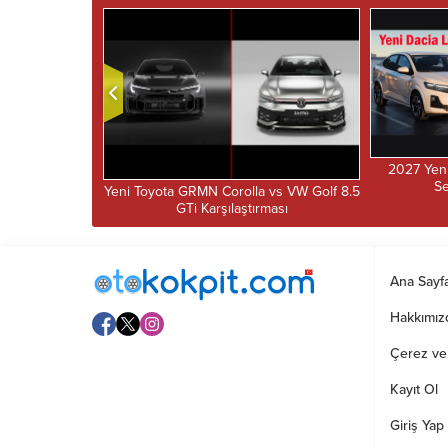
2027 Yeni
Se
Tanıtıldı –
Yeni Toyota GRMN Corolla vs VW Golf 8.5
nuel Hiper
GTi Karşılaştırması
Ana Sayf
Hakkımız
Çerez ve G
Kayıt Ol
Giriş Yap