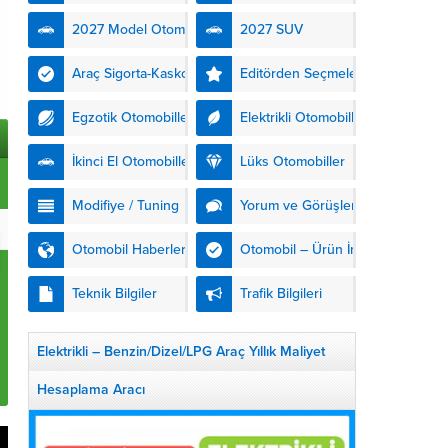
kendinden şarjlı hibrit
2027 Model Otomobiller
2027 SUV
teknolojisiyle buluşturuyor.
DS Automobiles’in yeni...
Araç Sigorta-Kasko
Editörden Seçmeler
Egzotik Otomobiller
Elektrikli Otomobiller
İkinci El Otomobiller
Lüks Otomobiller
Modifiye / Tuning
Yorum ve Görüşler
Otomobil Haberleri
Otomobil – Ürün İnceleme
Teknik Bilgiler
Trafik Bilgileri
Jeep Cherokee (KL) 2.0 9
Elektrikli – Benzin/Dizel/LPG Araç Yıllık Maliyet
Audi A3 Sportback (8V) 1.6 TDi Attraction
Dizel İnceleme
İnceleme
Hesaplama Aracı