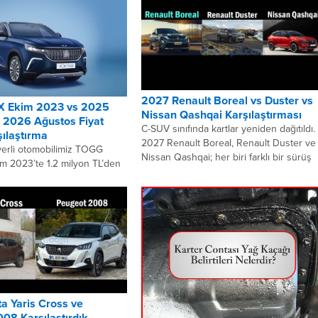
2027 Renault Boreal vs Duster vs
 Ekim 2023 vs 2025
Nissan Qashqai Karşılaştırması
 2026 Ağustos Fiyat
C-SUV sınıfında kartlar yeniden dağıtıldı.
şılaştırma
2027 Renault Boreal, Renault Duster ve
 yerli otomobilimiz TOGG
Nissan Qashqai; her biri farklı bir sürüş
im 2023’te 1.2 milyon TL’den
deneyimi, motor...
İki yıla yakan geçen süre
G’un...
a Yaris Cross ve
08 Karşılaştırdık