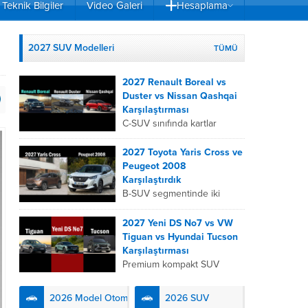
Teknik Bilgiler
Video Galeri
Hesaplama
2027 SUV Modelleri
TÜMÜ
2027 Renault Boreal vs
Duster vs Nissan Qashqai
Karşılaştırması
C-SUV sınıfında kartlar
yeniden dağıtıldı. 2027
Renault Boreal, Renault
2027 Toyota Yaris Cross ve
Duster ve Nissan Qashqai;
Peugeot 2008
her biri farklı bir sürüş
Karşılaştırdık
deneyimi, motor...
B-SUV segmentinde iki
önemli oyuncu olan 2027
Toyota Yaris
2027 Yeni DS No7 vs VW
Cross ve Peugeot 2008,
Tiguan vs Hyundai Tucson
farklı mühendislik
Karşılaştırması
felsefeleriyle kullanıcıların
Premium kompakt SUV
karşısına çıkıyor. Toyota’nın
segmentinde fark yaratmak
hibrit teknolojisindeki
isteyen 2027 DS No7,
2026 Model Otomobiller
2026 SUV
uzmanlığını...
Fransız lüks anlayışını