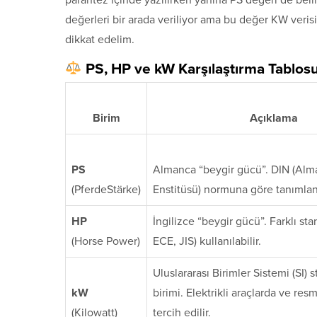
değerleri bir arada veriliyor ama bu değer KW verisi
dikkat edelim.
PS, HP ve kW Karşılaştırma Tablos
Birim
Açıklama
PS
Almanca “beygir gücü”. DIN (Alma
(PferdeStärke)
Enstitüsü) normuna göre tanımlan
HP
İngilizce “beygir gücü”. Farklı sta
(Horse Power)
ECE, JIS) kullanılabilir.
Uluslararası Birimler Sistemi (SI) 
kW
birimi. Elektrikli araçlarda ve res
(Kilowatt)
tercih edilir.