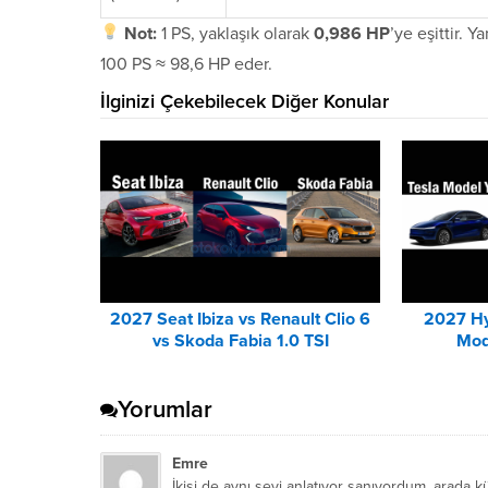
Not:
1 PS, yaklaşık olarak
0,986 HP
’ye eşittir. 
100 PS ≈ 98,6 HP eder.
İlginizi Çekebilecek Diğer Konular
2027 Seat Ibiza vs Renault Clio 6
2027 Hy
vs Skoda Fabia 1.0 TSI
Mod
Karşılaştırması
Yorumlar
Emre
İkisi de aynı şeyi anlatıyor sanıyordum, arada k