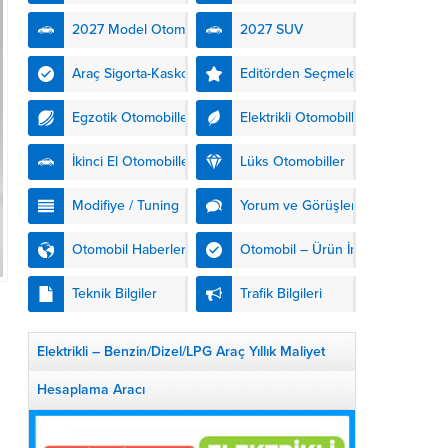
kendinden şarjlı hibrit
2027 Model Otomobiller
2027 SUV
teknolojisiyle buluşturuyor.
DS Automobiles’in yeni...
Araç Sigorta-Kasko
Editörden Seçmeler
Egzotik Otomobiller
Elektrikli Otomobiller
İkinci El Otomobiller
Lüks Otomobiller
Modifiye / Tuning
Yorum ve Görüşler
Otomobil Haberleri
Otomobil – Ürün İnceleme
Teknik Bilgiler
Trafik Bilgileri
Elektrikli – Benzin/Dizel/LPG Araç Yıllık Maliyet
Hesaplama Aracı