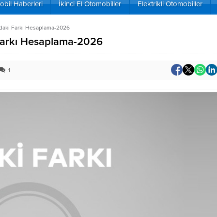
bil Haberleri
İkinci El Otomobiller
Elektrikli Otomobiller
ndaki Farkı Hesaplama-2026
 Farkı Hesaplama-2026
1