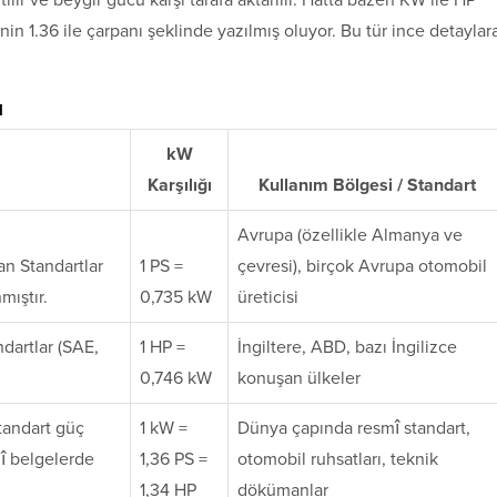
nin 1.36 ile çarpanı şeklinde yazılmış oluyor. Bu tür ince detaylar
u
kW
Karşılığı
Kullanım Bölgesi / Standart
Avrupa (özellikle Almanya ve
n Standartlar
1 PS =
çevresi), birçok Avrupa otomobil
mıştır.
0,735 kW
üreticisi
ndartlar (SAE,
1 HP =
İngiltere, ABD, bazı İngilizce
0,746 kW
konuşan ülkeler
standart güç
1 kW =
Dünya çapında resmî standart,
mî belgelerde
1,36 PS =
otomobil ruhsatları, teknik
1,34 HP
dökümanlar