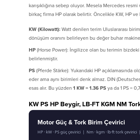
karışıklığına sebep oluyor. Mesela Mercedes resmi
birkaç firma HP olarak belirtir. Öncelikle KW, HP ve
KW (Kilowatt):
Watt denilen terim Uluslararası birim
dönüşüm oranını belirleyen bu değer buhar makinesi
HP
(Horse Power): İngilizce olan bu terimin bizdeki
belirlenmiştir.
PS
(Pferde Stärke): Yukarıdaki HP açıklamasında ol
eder ama aynı birimleri denk almaz. DIN (Deutsches
esas alır. Bu yüzden
1 KW = 1.36 PS
ya da 1 PS = 0,
KW PS HP Beygir, LB-FT KGM NM Tork
Motor Güç & Tork Birim Çevirici
HP · kW · PS güç çevirici | Nm · kgm · lb·ft tork çeviri