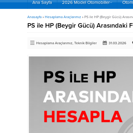
Ana Sayfa
2026 Model Otomobiller
Otomo
Anasayfa
»
Hesaplama Araçlarımız
»
PS ile HP (Beygir Gücü) Arası
PS ile HP (Beygir Gücü) Arasındaki
Hesaplama Araçlarımız
,
Teknik Bilgiler
31.03.2026