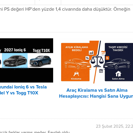
Yani PS değeri HP’den yüzde 1,4 civarında daha düşüktür. Örneğin
undai Ioniq 6 vs Tesla
Araç Kiralama vs Satın Alma
el Y vs Togg T10X
Hesaplayıcısı: Hangisi Sana Uygu
Karşılaştırması
– 2026
23 Şubat 2025, 22:
üçük farklar varmış meğer. Faydalı oldu.