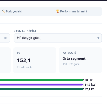
Tork çevirici
Performans tahmini
KAYNAK BIRIM
HP
▼
PS
KATEGORI
Orta segment
152,1
150 HP'e göre
Pferdestärke
150 HP
111,9 kW
152,1 PS