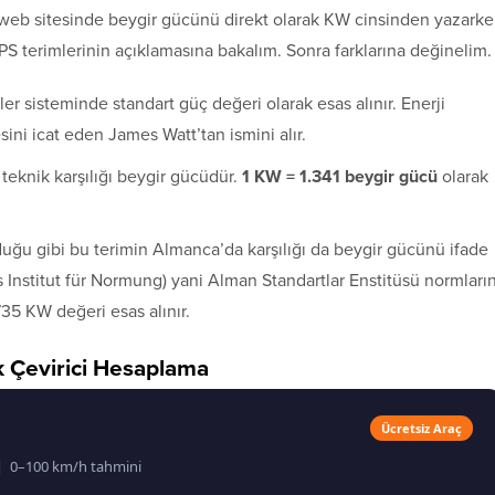
 web sitesinde beygir gücünü direkt olarak KW cinsinden yazark
 PS terimlerinin açıklamasına bakalım. Sonra farklarına değinelim.
ler sisteminde standart güç değeri olarak esas alınır. Enerji
ni icat eden James Watt’tan ismini alır.
 teknik karşılığı beygir gücüdür.
1 KW = 1.341 beygir gücü
olarak
duğu gibi bu terimin Almanca’da karşılığı da beygir gücünü ifade
 Institut für Normung) yani Alman Standartlar Enstitüsü normların
735 KW değeri esas alınır.
 Çevirici Hesaplama
Ücretsiz Araç
ci | 0–100 km/h tahmini