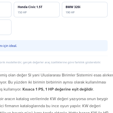
Honda Civic 1.5T
BMW 320i
150 HP
190 HP
 için ideal.
ik modellerdir; gerçek değerler araç özelliklerine göre farklılık gösterebilir.
nmiş olan değer SI yani Uluslararası Birimler Sistemini esas alırke
yor. Bu yüzden iki birimin birbirinin aynısı olarak kullanılması
ış kullanıyor.
Kısaca 1 PS, 1 HP değerine eşit değildir
.
bir aracın katalog verilerinde KW değeri yazıyorsa onun beygir
tici firmanın kataloglarında bu ince oyun yapılır. KW değeri
ilir ve beygir gücü karşı tarafa aktarılır. Hatta bazen KW ile HP