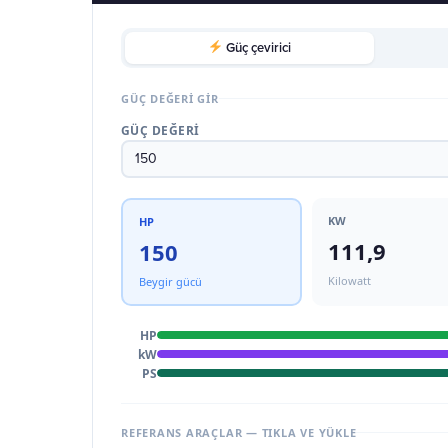
Güç çevirici
GÜÇ DEĞERI GIR
GÜÇ DEĞERI
KW
HP
111,9
150
Kilowatt
Beygir gücü
HP
kW
PS
REFERANS ARAÇLAR — TIKLA VE YÜKLE