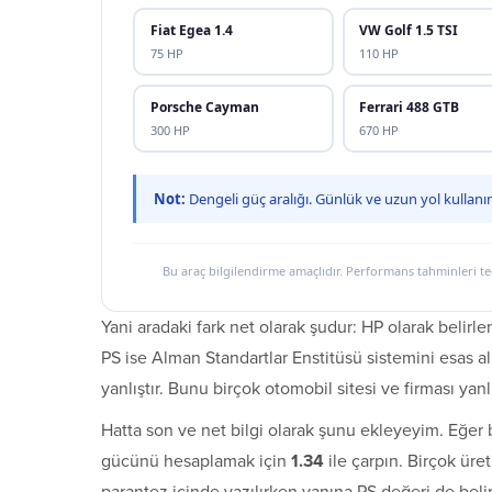
Fiat Egea 1.4
VW Golf 1.5 TSI
75 HP
110 HP
Porsche Cayman
Ferrari 488 GTB
300 HP
670 HP
Not:
Dengeli güç aralığı. Günlük ve uzun yol kullanımı
Bu araç bilgilendirme amaçlıdır. Performans tahminleri teor
Yani aradaki fark net olarak şudur: HP olarak belirle
PS ise Alman Standartlar Enstitüsü sistemini esas alı
yanlıştır. Bunu birçok otomobil sitesi ve firması yanl
Hatta son ve net bilgi olarak şunu ekleyeyim. Eğer 
gücünü hesaplamak için
1.34
ile çarpın. Birçok üre
parantez içinde yazılırken yanına PS değeri de belirt