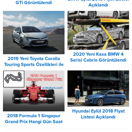
GTi Görüntülendi
Açıklandı
2020 Yeni Kasa BMW 4
2019 Yeni Toyota Corolla
Serisi Cabrio Görüntülendi
Touring Sports Özellikleri ile
Tanıtıldı
Hyundai Eylül 2018 Fiyat
2018 Formula 1 Singapur
Listesi Açıklandı
Grand Prix Hangi Gün Saat
Kaçta