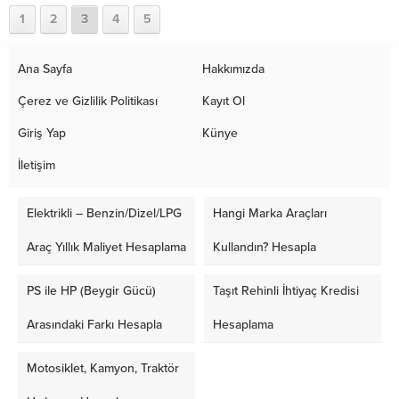
1
2
3
4
5
Ana Sayfa
Hakkımızda
Çerez ve Gizlilik Politikası
Kayıt Ol
Giriş Yap
Künye
İletişim
Elektrikli – Benzin/Dizel/LPG
Hangi Marka Araçları
Araç Yıllık Maliyet Hesaplama
Kullandın? Hesapla
PS ile HP (Beygir Gücü)
Taşıt Rehinli İhtiyaç Kredisi
Arasındaki Farkı Hesapla
Hesaplama
Motosiklet, Kamyon, Traktör