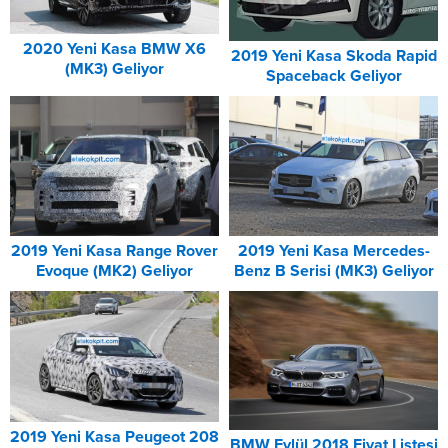
2020 Yeni Kasa BMW X6
2019 Yeni Kasa Skoda Rapid
(MK3) Geliyor
Spaceback Geliyor
2019 Yeni Kasa Range Rover
2019 Yeni Kasa Mercedes-
Evoque (MK2) Geliyor
Benz B Serisi (MK3) Geliyor
2019 Yeni Kasa Peugeot 208
BMW Eylül 2018 Fiyat Listesi