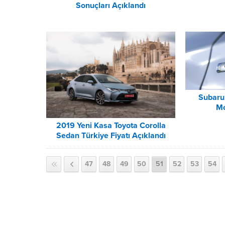
Sonuçları Açıklandı
Subaru,
Mo
2019 Yeni Kasa Toyota Corolla
Sedan Türkiye Fiyatı Açıklandı
47
48
49
50
51
52
53
54