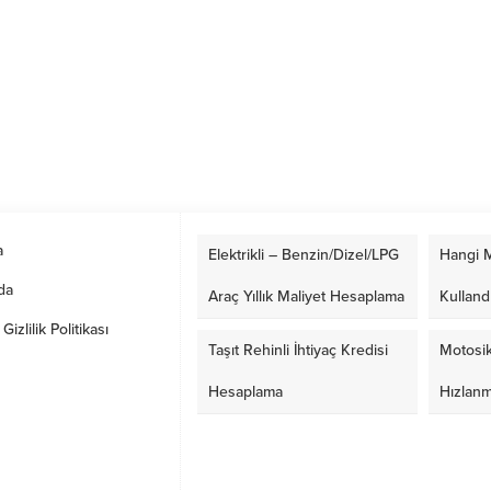
a
Elektrikli – Benzin/Dizel/LPG
Hangi M
da
Araç Yıllık Maliyet Hesaplama
Kulland
izlilik Politikası
Taşıt Rehinli İhtiyaç Kredisi
Motosik
Hesaplama
Hızlan