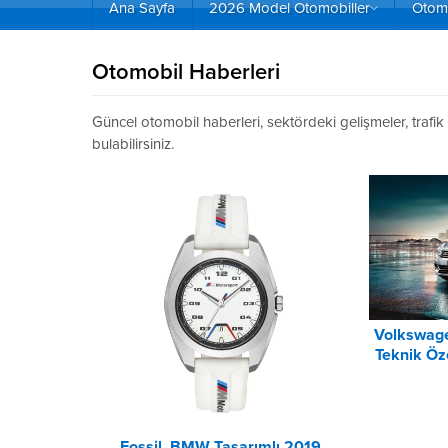
Ana Sayfa
2026 Model Otomobiller
Otomo
Otomobil Haberleri
Güncel otomobil haberleri, sektördeki gelişmeler, trafik 
bulabilirsiniz.
Volkswage
Teknik Öze
Fossil, BMW Tasarımlı 2019