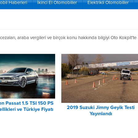
bil Haberleri
İkinci El Otomobiller
Elektrikli Otomobiller
cezaları, araba vergileri ve birçok konu hakkında bilgiyi Oto Kokpit’te
n Passat 1.5 TSI 150 PS
2019 Suzuki Jimny Geyik Testi
llikleri ve Türkiye Fiyatı
Yayınlandı