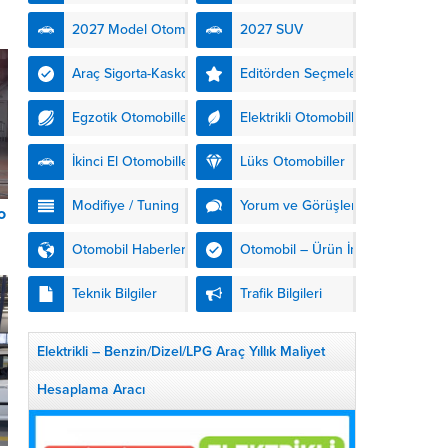
kendinden şarjlı hibrit
2027 Model Otomobiller
2027 SUV
teknolojisiyle buluşturuyor.
DS Automobiles’in yeni...
Araç Sigorta-Kasko
Editörden Seçmeler
Egzotik Otomobiller
Elektrikli Otomobiller
İkinci El Otomobiller
Lüks Otomobiller
Modifiye / Tuning
Yorum ve Görüşler
o
Otomobil Haberleri
Otomobil – Ürün İnceleme
Teknik Bilgiler
Trafik Bilgileri
Elektrikli – Benzin/Dizel/LPG Araç Yıllık Maliyet
Hesaplama Aracı