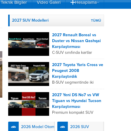
Teknik Bilgiler
Video Galeri
Hesaplama
2027 SUV Modelleri
TÜMÜ
2027 Renault Boreal vs
Duster vs Nissan Qashqai
Karşılaştırması
C-SUV sınıfında kartlar
yeniden dağıtıldı. 2027
Renault Boreal, Renault
2027 Toyota Yaris Cross ve
Duster ve Nissan Qashqai;
Peugeot 2008
her biri farklı bir sürüş
Karşılaştırdık
deneyimi, motor...
B-SUV segmentinde iki
önemli oyuncu olan 2027
Toyota Yaris
2027 Yeni DS No7 vs VW
Cross ve Peugeot 2008,
Tiguan vs Hyundai Tucson
farklı mühendislik
Karşılaştırması
felsefeleriyle kullanıcıların
Premium kompakt SUV
karşısına çıkıyor. Toyota’nın
segmentinde fark yaratmak
hibrit teknolojisindeki
isteyen 2027 DS No7,
2026 Model Otomobiller
2026 SUV
uzmanlığını...
Fransız lüks anlayışını