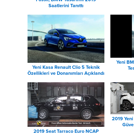
Saatlerini Tanıttı
Yeni BM
Yeni Kasa Renault Clio 5 Teknik
Te
Özellikleri ve Donanımları Açıklandı
2019 Yen
Güven
2019 Seat Tarraco Euro NCAP