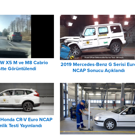
W X5 M ve M8 Cabrio
2019 Mercedes-Benz G Serisi Eur
stte Görüntülendi
NCAP Sonucu Açıklandı
i Honda CR-V Euro NCAP
lik Testi Yayınlandı