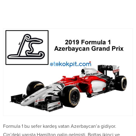
Formula 1 bu sefer kardeş vatan Azerbaycan’a gidiyor.
Çin’deki yarışta Hamilton galip gelmişti. Bottas ikinci ve