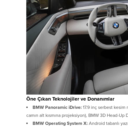
Öne Çıkan Teknolojiler ve Donanımlar
BMW Panoramic iDrive:
17.9 inç serbest kesim
camın alt kısmına projeksiyon), BMW 3D Head-Up D
BMW Operating System X:
Android tabanlı ya