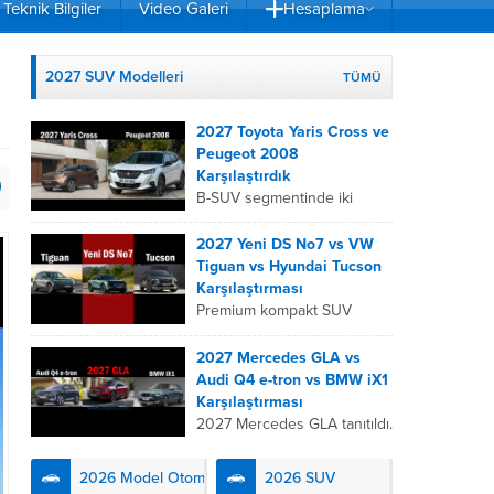
Teknik Bilgiler
Video Galeri
Hesaplama
2027 SUV Modelleri
TÜMÜ
2027 Toyota Yaris Cross ve
Peugeot 2008
Karşılaştırdık
B-SUV segmentinde iki
önemli oyuncu olan 2027
Toyota Yaris
2027 Yeni DS No7 vs VW
Cross ve Peugeot 2008,
Tiguan vs Hyundai Tucson
farklı mühendislik
Karşılaştırması
felsefeleriyle kullanıcıların
Premium kompakt SUV
karşısına çıkıyor. Toyota’nın
segmentinde fark yaratmak
hibrit teknolojisindeki
isteyen 2027 DS No7,
2027 Mercedes GLA vs
uzmanlığını...
Fransız lüks anlayışını
Audi Q4 e-tron vs BMW iX1
kendinden şarjlı hibrit
Karşılaştırması
teknolojisiyle buluşturuyor.
2027 Mercedes GLA tanıtıldı.
DS Automobiles’in yeni...
Premium kompakt elektrikli
SUV segmenti, 2027 yılında
2026 Model Otomobiller
2026 SUV
üç güçlü Alman rakibin yeni