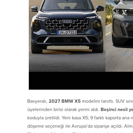
Bavyeralı,
2027 BMW X5
modelini tanıttı. SUV sın
üyelerinden birisi olarak yerini aldı.
Beşinci nesil 
koduyla üretildi. Yeni kasa X5; 9 farklı kaporta ana re
döşeme seçeneği ile Avrupa’da siparişe açıldı. Alma