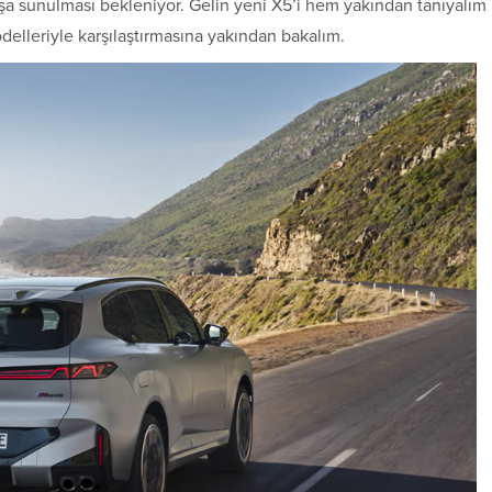
ışa sunulması bekleniyor. Gelin yeni X5’i hem yakından tanıyalım
elleriyle karşılaştırmasına yakından bakalım.