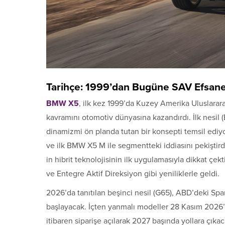
Tarihçe: 1999’dan Bugüne SAV Efsane
BMW X5
, ilk kez 1999’da Kuzey Amerika Uluslarara
kavramını otomotiv dünyasına kazandırdı. İlk nesil (
dinamizmi ön planda tutan bir konsepti temsil ediy
ve ilk BMW X5 M ile segmentteki iddiasını pekiştirdi
in hibrit teknolojisinin ilk uygulamasıyla dikkat çek
ve Entegre Aktif Direksiyon gibi yeniliklerle geldi.
2026’da tanıtılan beşinci nesil (G65), ABD’deki Sp
başlayacak. İçten yanmalı modeller 28 Kasım 2026’da
itibaren siparişe açılarak 2027 başında yollara çıkac