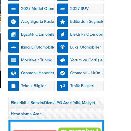
nesil modelleriyle daha da...
2027 Model Otomobiller
2027 SUV
Araç Sigorta-Kasko
Editörden Seçmeler
Egzotik Otomobiller
Elektrikli Otomobiller
İkinci El Otomobiller
Lüks Otomobiller
Modifiye / Tuning
Yorum ve Görüşler
Otomobil Haberleri
Otomobil – Ürün İnceleme
Teknik Bilgiler
Trafik Bilgileri
Elektrikli – Benzin/Dizel/LPG Araç Yıllık Maliyet
Hesaplama Aracı