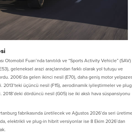
si
sı Otomobil Fuarı’nda tanıtıldı ve “Sports Activity Vehicle” (SAV)
E53), geleneksel arazi araçlarından farklı olarak yol tutuşu ve
ordu. 2006’da gelen ikinci nesil (E70), daha geniş motor yelpazes
. 2013’teki üçüncü nesil (F15), aerodinamik iyileştirmeler ve plug
ti. 2018’deki dördüncü nesil (G05) ise iki akslı hava süspansiyonu
artanburg fabrikasında üretilecek ve Ağustos 2026’da seri üretim
, elektrikli ve plug-in hibrit versiyonlar ise 8 Ekim 2026’dan
ak.