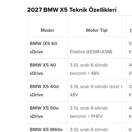
2027 BMW X5 Teknik Özellikleri
Model
Motor Tipi
BMW iX5 60
5
xDrive
Elektrik (EESM+ASM)
k
BMW X5 40
3.0L sıralı 6 silindir
4
xDrive
benzinli + 48V
k
BMW X5 40d
3.0L sıralı 6 silindir dizel +
3
xDrive
48V
k
BMW X5 50e
3.0L sıralı 6 silindir
4
xDrive
benzinli + PHEV
k
BMW X5 M60e
3.0L sıralı 6 silindir
6