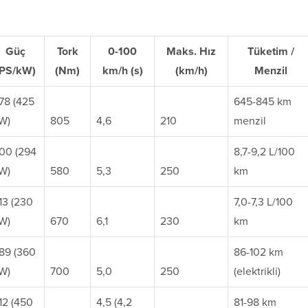
Güç
Tork
0-100
Maks. Hız
Tüketim /
(PS/kW)
(Nm)
km/h (s)
(km/h)
Menzil
78 (425
645-845 km
W)
805
4,6
210
menzil
00 (294
8,7-9,2 L/100
W)
580
5,3
250
km
13 (230
7,0-7,3 L/100
W)
670
6,1
230
km
89 (360
86-102 km
W)
700
5,0
250
(elektrikli)
12 (450
4,5 (4,2
81-98 km