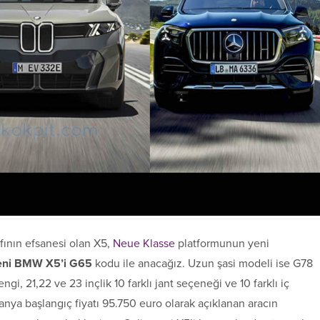
ıfının efsanesi olan X5,
Neue Klasse
platformunun yeni
yeni BMW X5’i G65
kodu ile anacağız. Uzun şasi modeli ise G78
ngi, 21,22 ve 23 inçlik 10 farklı jant seçeneği ve 10 farklı iç
nya başlangıç fiyatı 95.750 euro olarak açıklanan aracın