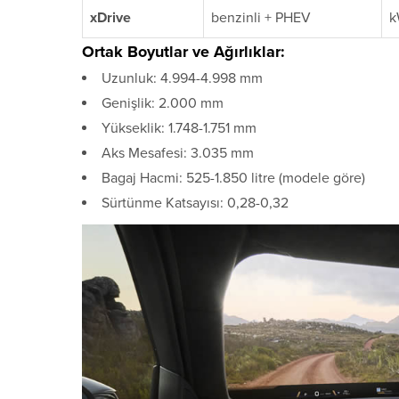
xDrive
benzinli + PHEV
k
Ortak Boyutlar ve Ağırlıklar:
Uzunluk: 4.994-4.998 mm
Genişlik: 2.000 mm
Yükseklik: 1.748-1.751 mm
Aks Mesafesi: 3.035 mm
Bagaj Hacmi: 525-1.850 litre (modele göre)
Sürtünme Katsayısı: 0,28-0,32