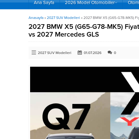
Ana Sayfa
2026 Model Otomobiller
Otomo
Anasayfa
»
2027 SUV Modelleri
»
2027 BMW X5 (G65-G78-MK5) Fiy
2027 BMW X5 (G65-G78-MK5) Fiyatı
vs 2027 Mercedes GLS
2027 SUV Modelleri
01.07.2026
0