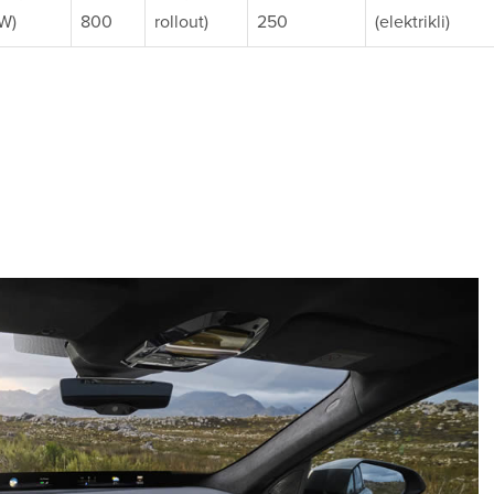
W)
800
rollout)
250
(elektrikli)