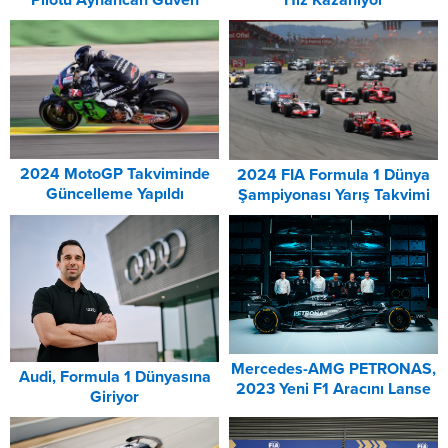
Hız Kazanıyor
Pilotu Ayhancan Güven
Oldu!
2024 MotoGP Takviminde
2024 FIA Formula 1 Dünya
Güncelleme Yapıldı
Şampiyonası Yarış Takvimi
Açıklandı
Mercedes-AMG PETRONAS,
Audi, Formula 1 Dünyasına
2023 Yeni F1 Aracını Lanse
Giriyor
Etti: F1 W14 E
PERFORMANCE