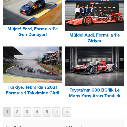
Müjde! Ford, Formula 1’e
Geri Dönüyor!
Müjde! Audi, Formula 1’e
Giriyor
Türkiye, Tekrardan 2021
Toyota’nın 680 BG’lik Le
Formula 1 Takvimine Girdi
Mans Yarış Aracı Tanıtıldı
1
2
3
4
5