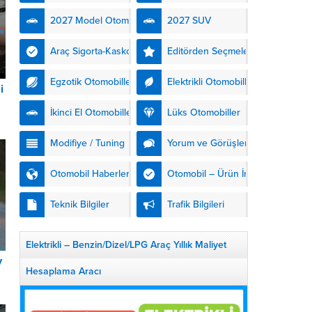
kendinden şarjlı hibrit
2027 Model Otomobiller
2027 SUV
teknolojisiyle buluşturuyor.
DS Automobiles’in yeni...
Araç Sigorta-Kasko
Editörden Seçmeler
Egzotik Otomobiller
Elektrikli Otomobiller
i
İkinci El Otomobiller
Lüks Otomobiller
Modifiye / Tuning
Yorum ve Görüşler
Otomobil Haberleri
Otomobil – Ürün İnceleme
Teknik Bilgiler
Trafik Bilgileri
Elektrikli – Benzin/Dizel/LPG Araç Yıllık Maliyet
v
Hesaplama Aracı