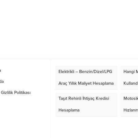
a
Elektrikli – Benzin/Dizel/LPG
Hangi M
da
Araç Yıllık Maliyet Hesaplama
Kulland
izlilik Politikası
Taşıt Rehinli İhtiyaç Kredisi
Motosik
Hesaplama
Hızlan