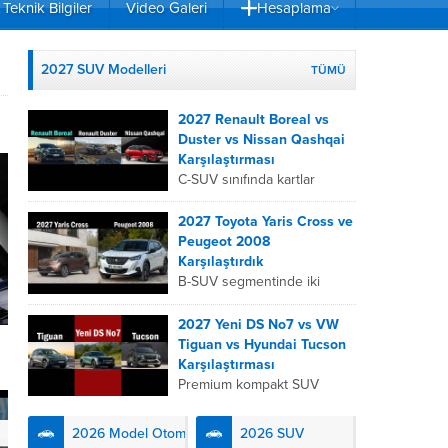
Teknik Bilgiler
Video Galeri
Hesaplama
2027 SUV Modelleri
TÜMÜ
2027 Renault Boreal vs
Duster vs Nissan Qashqai
Karşılaştırması
C-SUV sınıfında kartlar
yeniden dağıtıldı. 2027
Renault Boreal, Renault
2027 Toyota Yaris Cross ve
Duster ve Nissan Qashqai;
Peugeot 2008
her biri farklı bir sürüş
Karşılaştırdık
deneyimi, motor...
B-SUV segmentinde iki
önemli oyuncu olan 2027
Toyota Yaris
2027 Yeni DS No7 vs VW
Cross ve Peugeot 2008,
Tiguan vs Hyundai Tucson
farklı mühendislik
Karşılaştırması
felsefeleriyle kullanıcıların
Premium kompakt SUV
karşısına çıkıyor. Toyota’nın
segmentinde fark yaratmak
hibrit teknolojisindeki
isteyen 2027 DS No7,
2026 Model Otomobiller
2026 SUV
uzmanlığını...
Fransız lüks anlayışını