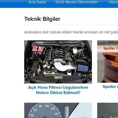
Ana Sayfa
2026 Model Otomobiller
Otomo
Teknik Bilgiler
Arabalara dair merak edilen teknik konuları en net şekil
Spoiler 
Açık Hava Filtresi Uygulanırken
Nelere Dikkat Edilmeli?