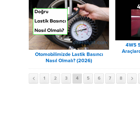
4WS S
Araçlar
Otomobilimizde Lastik Basıncı
Nasıl Olmalı? (2026)
1
2
3
4
5
6
7
8