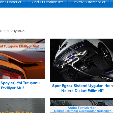
bil Haberleri
İkinci El Otomobiller
Elektrikli Otomobiller
de ele alıyoruz.
(Spoyler) Yol Tutuşunu
Spor Egzoz Sistemi Uygulanırken
Etkiliyor Mu?
Nelere Dikkat Edilmeli?