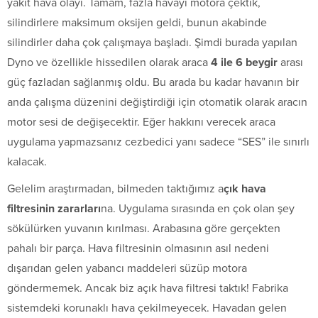
yakıt hava olayı. Tamam, fazla havayı motora çektik,
silindirlere maksimum oksijen geldi, bunun akabinde
silindirler daha çok çalışmaya başladı. Şimdi burada yapılan
Dyno ve özellikle hissedilen olarak araca
4 ile 6 beygir
arası
güç fazladan sağlanmış oldu. Bu arada bu kadar havanın bir
anda çalışma düzenini değiştirdiği için otomatik olarak aracın
motor sesi de değişecektir. Eğer hakkını verecek araca
uygulama yapmazsanız cezbedici yanı sadece “SES” ile sınırlı
kalacak.
Gelelim araştırmadan, bilmeden taktığımız a
çık hava
filtresinin zararları
na. Uygulama sırasında en çok olan şey
sökülürken yuvanın kırılması. Arabasına göre gerçekten
pahalı bir parça. Hava filtresinin olmasının asıl nedeni
dışarıdan gelen yabancı maddeleri süzüp motora
göndermemek. Ancak biz açık hava filtresi taktık! Fabrika
sistemdeki korunaklı hava çekilmeyecek. Havadan gelen