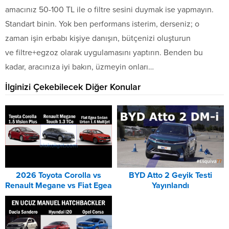
amacınız 50-100 TL ile o filtre sesini duymak ise yapmayın.
Standart binin. Yok ben performans isterim, derseniz; o
zaman işin erbabı kişiye danışın, bütçenizi oluşturun
ve filtre+egzoz olarak uygulamasını yaptırın. Benden bu
kadar, aracınıza iyi bakın, üzmeyin onları…
İlginizi Çekebilecek Diğer Konular
2026 Toyota Corolla vs
BYD Atto 2 Geyik Testi
Renault Megane vs Fiat Egea
Yayınlandı
DCT Karşılaştırması