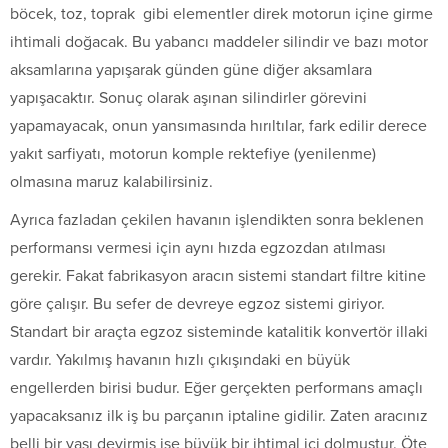
böcek, toz, toprak gibi elementler direk motorun içine girme
ihtimali doğacak. Bu yabancı maddeler silindir ve bazı motor
aksamlarına yapışarak günden güne diğer aksamlara
yapışacaktır. Sonuç olarak aşınan silindirler görevini
yapamayacak, onun yansımasında hırıltılar, fark edilir derece
yakıt sarfiyatı, motorun komple rektefiye (yenilenme)
olmasına maruz kalabilirsiniz.
Ayrıca fazladan çekilen havanın işlendikten sonra beklenen
performansı vermesi için aynı hızda egzozdan atılması
gerekir. Fakat fabrikasyon aracın sistemi standart filtre kitine
göre çalışır. Bu sefer de devreye egzoz sistemi giriyor.
Standart bir araçta egzoz sisteminde katalitik konvertör illaki
vardır. Yakılmış havanın hızlı çıkışındaki en büyük
engellerden birisi budur. Eğer gerçekten performans amaçlı
yapacaksanız ilk iş bu parçanın iptaline gidilir. Zaten aracınız
belli bir yaşı devirmiş ise büyük bir ihtimal içi dolmuştur. Öte