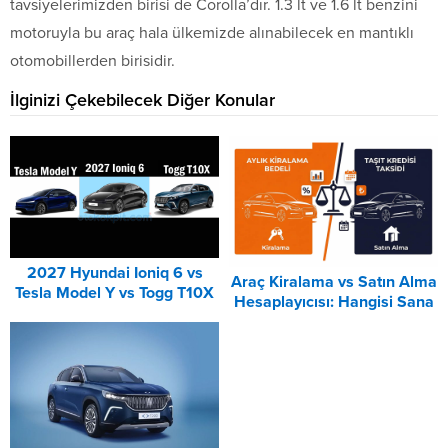
tavsiyelerimizden birisi de Corolla’dır. 1.3 lt ve 1.6 lt benzini
motoruyla bu araç hala ülkemizde alınabilecek en mantıklı
otomobillerden birisidir.
İlginizi Çekebilecek Diğer Konular
2027 Hyundai Ioniq 6 vs
Araç Kiralama vs Satın Alma
Tesla Model Y vs Togg T10X
Hesaplayıcısı: Hangisi Sana
Karşılaştırması
Uygun? – 2026