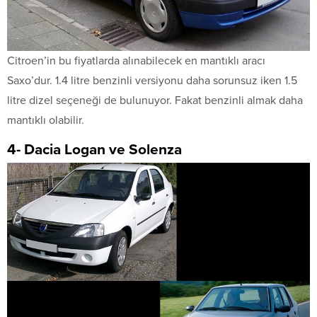
Citroen’in bu fiyatlarda alınabilecek en mantıklı aracı
Saxo’dur. 1.4 litre benzinli versiyonu daha sorunsuz iken 1.5
litre dizel seçeneği de bulunuyor. Fakat benzinli almak daha
mantıklı olabilir.
4- Dacia Logan ve Solenza