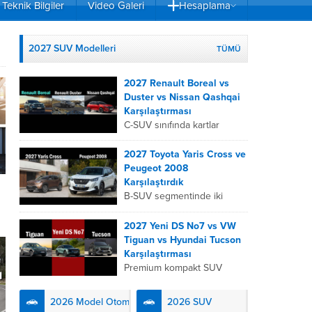
Teknik Bilgiler
Video Galeri
Hesaplama
2027 SUV Modelleri
TÜMÜ
2027 Renault Boreal vs
Duster vs Nissan Qashqai
Karşılaştırması
C-SUV sınıfında kartlar
yeniden dağıtıldı. 2027
Renault Boreal, Renault
2027 Toyota Yaris Cross ve
Duster ve Nissan Qashqai;
Peugeot 2008
her biri farklı bir sürüş
Karşılaştırdık
deneyimi, motor...
B-SUV segmentinde iki
önemli oyuncu olan 2027
Toyota Yaris
2027 Yeni DS No7 vs VW
Cross ve Peugeot 2008,
Tiguan vs Hyundai Tucson
farklı mühendislik
Karşılaştırması
felsefeleriyle kullanıcıların
Premium kompakt SUV
karşısına çıkıyor. Toyota’nın
segmentinde fark yaratmak
hibrit teknolojisindeki
isteyen 2027 DS No7,
2026 Model Otomobiller
2026 SUV
uzmanlığını...
Fransız lüks anlayışını