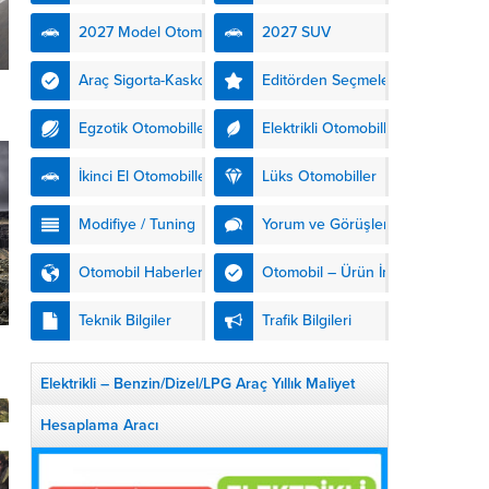
kendinden şarjlı hibrit
2027 Model Otomobiller
2027 SUV
teknolojisiyle buluşturuyor.
DS Automobiles’in yeni...
Araç Sigorta-Kasko
Editörden Seçmeler
Egzotik Otomobiller
Elektrikli Otomobiller
İkinci El Otomobiller
Lüks Otomobiller
Modifiye / Tuning
Yorum ve Görüşler
Otomobil Haberleri
Otomobil – Ürün İnceleme
Teknik Bilgiler
Trafik Bilgileri
Elektrikli – Benzin/Dizel/LPG Araç Yıllık Maliyet
Hesaplama Aracı