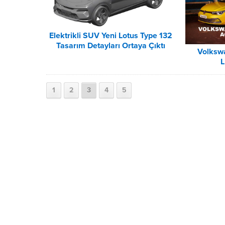
Elektrikli SUV Yeni Lotus Type 132
Tasarım Detayları Ortaya Çıktı
Volksw
L
1
2
3
4
5