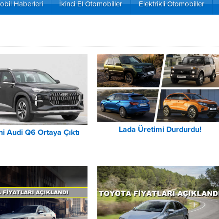
bil Haberleri
İkinci El Otomobiller
Elektrikli Otomobiller
Lada Üretimi Durdurdu!
i Audi Q6 Ortaya Çıktı