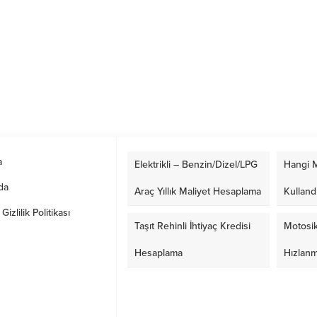
a
Elektrikli – Benzin/Dizel/LPG
Hangi M
da
Araç Yıllık Maliyet Hesaplama
Kulland
izlilik Politikası
Taşıt Rehinli İhtiyaç Kredisi
Motosik
Hesaplama
Hızlan