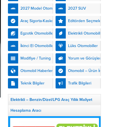
kendinden şarjlı hibrit
2027 Model Otomobiller
2027 SUV
teknolojisiyle buluşturuyor.
DS Automobiles’in yeni...
Araç Sigorta-Kasko
Editörden Seçmeler
Egzotik Otomobiller
Elektrikli Otomobiller
İkinci El Otomobiller
Lüks Otomobiller
Modifiye / Tuning
Yorum ve Görüşler
Otomobil Haberleri
Otomobil – Ürün İnceleme
Teknik Bilgiler
Trafik Bilgileri
Elektrikli – Benzin/Dizel/LPG Araç Yıllık Maliyet
Hesaplama Aracı