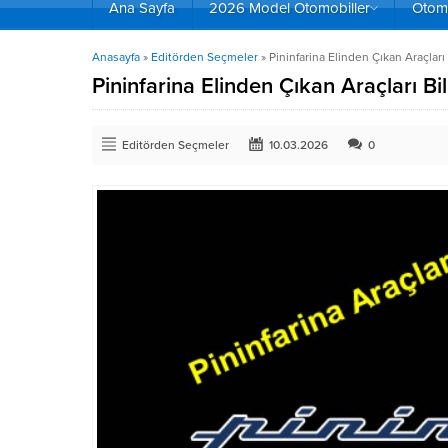
Ana Sayfa
2026 Model Otomobiller
Otomo
Anasayfa
»
Editörden Seçmeler
»
Pininfarina Elinden Çıkan Araçlar
Pininfarina Elinden Çıkan Araçları B
Editörden Seçmeler
10.03.2026
0