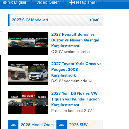
Teknik Bilgiler
Video Galeri
Hesaplama
2027 SUV Modelleri
TÜMÜ
2027 Renault Boreal vs
Duster vs Nissan Qashqai
Karşılaştırması
C-SUV sınıfında kartlar
yeniden dağıtıldı. 2027
Renault Boreal, Renault
2027 Toyota Yaris Cross ve
Duster ve Nissan Qashqai;
Peugeot 2008
her biri farklı bir sürüş
Karşılaştırdık
deneyimi, motor...
B-SUV segmentinde iki
önemli oyuncu olan 2027
Toyota Yaris
2027 Yeni DS No7 vs VW
Cross ve Peugeot 2008,
Tiguan vs Hyundai Tucson
farklı mühendislik
Karşılaştırması
felsefeleriyle kullanıcıların
Premium kompakt SUV
karşısına çıkıyor. Toyota’nın
segmentinde fark yaratmak
hibrit teknolojisindeki
isteyen 2027 DS No7,
2026 Model Otomobiller
2026 SUV
uzmanlığını...
Fransız lüks anlayışını