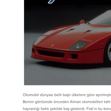
Otomobil dünyası belli başlı ülkelere göre ayrılmıştı
Benim gönlümde önceden Alman otomobilleri taht ku
hayranlığı farklı şekilde baş gösterdi. Fiat’ın bu k