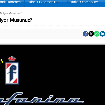
bil Haberleri
İkinci El Otomobiller
Elektrikli Otomobiller
ı Biliyor Musunuz?
iliyor Musunuz?