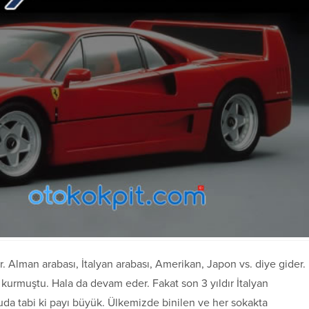
r. Alman arabası, İtalyan arabası, Amerikan, Japon vs. diye gider.
rmuştu. Hala da devam eder. Fakat son 3 yıldır İtalyan
onuda tabi ki payı büyük. Ülkemizde binilen ve her sokakta