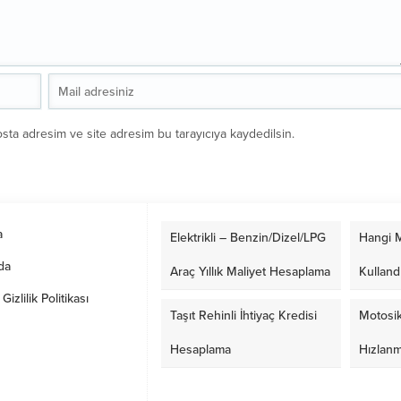
sta adresim ve site adresim bu tarayıcıya kaydedilsin.
a
Elektrikli – Benzin/Dizel/LPG
Hangi M
da
Araç Yıllık Maliyet Hesaplama
Kulland
izlilik Politikası
Taşıt Rehinli İhtiyaç Kredisi
Motosik
Hesaplama
Hızlan