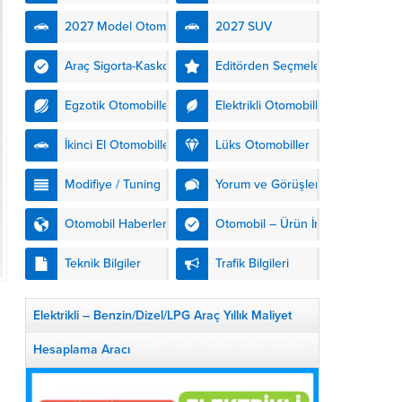
kendinden şarjlı hibrit
2027 Model Otomobiller
2027 SUV
teknolojisiyle buluşturuyor.
DS Automobiles’in yeni...
Araç Sigorta-Kasko
Editörden Seçmeler
Egzotik Otomobiller
Elektrikli Otomobiller
İkinci El Otomobiller
Lüks Otomobiller
Modifiye / Tuning
Yorum ve Görüşler
Otomobil Haberleri
Otomobil – Ürün İnceleme
Teknik Bilgiler
Trafik Bilgileri
Elektrikli – Benzin/Dizel/LPG Araç Yıllık Maliyet
Hesaplama Aracı