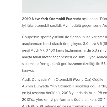
2019 New York Otomobil Fuarı
nda açıklanan “Dün
iyi lüks otomobil seçildi. Aynı ödülü geçen sene Au
Coupe’nin sportif yüzünü ile Sedan’ın ise karizmas
araçlarından birisi olarak öne çıkıyor. 3.0 litre V6
nesil Audi A7, 0-100 km/s hızlanmasını da 5.3 sani
araçta farklı motor seçenekleri de sunuluyor. Ayrıca
sistemi ile fren gücünü geri kazanım özelliği ile 55
tanıyor.
Audi, Dünyada Yılın Otomobili (World Car) Ödülleri’
A6’nın Dünyada Yılın Otomobili seçildiği ödüllerde,
en iyi tasarımı ödülünü, 2008 yılında da Audi R8 e
2010’da yine en iyi performans ödülü alırken, 2014
Audi R8 2016 yılında en iyi performans ödülünü ikin