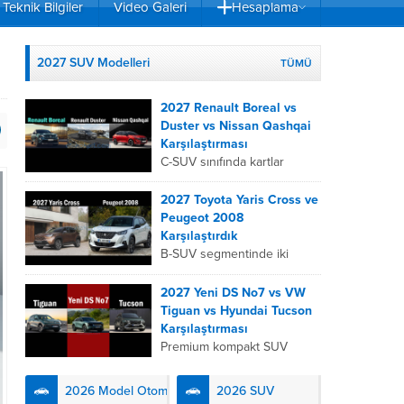
Teknik Bilgiler
Video Galeri
Hesaplama
2027 SUV Modelleri
TÜMÜ
2027 Renault Boreal vs
Duster vs Nissan Qashqai
Karşılaştırması
C-SUV sınıfında kartlar
yeniden dağıtıldı. 2027
Renault Boreal, Renault
2027 Toyota Yaris Cross ve
Duster ve Nissan Qashqai;
Peugeot 2008
her biri farklı bir sürüş
Karşılaştırdık
deneyimi, motor...
B-SUV segmentinde iki
önemli oyuncu olan 2027
Toyota Yaris
2027 Yeni DS No7 vs VW
Cross ve Peugeot 2008,
Tiguan vs Hyundai Tucson
farklı mühendislik
Karşılaştırması
felsefeleriyle kullanıcıların
Premium kompakt SUV
karşısına çıkıyor. Toyota’nın
segmentinde fark yaratmak
hibrit teknolojisindeki
isteyen 2027 DS No7,
2026 Model Otomobiller
2026 SUV
uzmanlığını...
Fransız lüks anlayışını