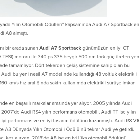
yada Yılın Otomobili Ödülleri” kapsamında Audi A7 Sportback e
di A8 almıştı.
ını bir arada sunan
Audi A7 Sportback
günümüzün en iyi GT
 (55 TFSI) motoru ile 340 ps 335 beygir 500 nm tork güç üreten ye
yede tamamlıyor. Dört tekerden çekiş sistemine sahip olan bu
 Audi bu yeni nesil A7 modelinde kullandığı 48 voltluk elektrikli
-160 km/s hız aralığında sakin kullanımda elektrikli sürüşe imkan
nde en başarılı markalar arasında yer alıyor. 2005 yılında Audi
 2007’de Audi RS4 yılın performans otomobili, Audi TT ise yılın
n iyi performans ve en iyi tasarım ödülünü kazanmıştı. Audi R8 V
’te A3 Dünyada Yılın Otomobili Ödülü’nü tekrar Audi’ye getirdi.
ci kez alırken, 2018’de A8 ise en iyi lüks otomobil ödülünü