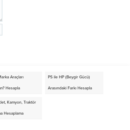
arka Araçları
PS ile HP (Beygir Gücü)
ın? Hesapla
Arasındaki Farkı Hesapla
let, Kamyon, Traktör
ma Hesaplama