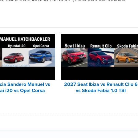
cia Sandero Manuel vs
2027 Seat Ibiza vs Renault Clio 6
i i20 vs Opel Corsa
vs Skoda Fabia 1.0 TSI
Karşılaştırması
Karşılaştırması