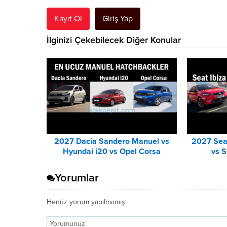
Kayıt Ol
Giriş Yap
İlginizi Çekebilecek Diğer Konular
2027 Dacia Sandero Manuel vs
2027 Seat
Hyundai i20 vs Opel Corsa
vs S
Karşılaştırması
Yorumlar
Henüz yorum yapılmamış.