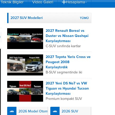
Teknik Bilgiler
Video Galeri
Hesaplama
2027 SUV Modelleri
TÜMÜ
2027 Renault Boreal vs
Duster vs Nissan Qashqai
Karşılaştırması
C-SUV sınıfında kartlar
yeniden dağıtıldı. 2027
Renault Boreal, Renault
2027 Toyota Yaris Cross ve
Duster ve Nissan Qashqai;
Peugeot 2008
her biri farklı bir sürüş
Karşılaştırdık
deneyimi, motor...
B-SUV segmentinde iki
önemli oyuncu olan 2027
Toyota Yaris
2027 Yeni DS No7 vs VW
Cross ve Peugeot 2008,
Tiguan vs Hyundai Tucson
farklı mühendislik
Karşılaştırması
felsefeleriyle kullanıcıların
Premium kompakt SUV
karşısına çıkıyor. Toyota’nın
segmentinde fark yaratmak
hibrit teknolojisindeki
isteyen 2027 DS No7,
2026 Model Otomobiller
2026 SUV
uzmanlığını...
Fransız lüks anlayışını