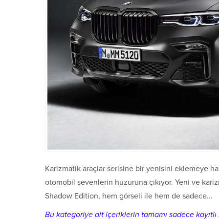
Karizmatik araçlar serisine bir yenisini eklemeye h
otomobil sevenlerin huzuruna çıkıyor. Yeni ve kari
Shadow Edition, hem görseli ile hem de sadece...
Bu kategoriye ait içeriklerin tamamı sadece kayıtlı k