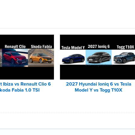
 Ibiza vs Renault Clio 6
2027 Hyundai Ioniq 6 vs Tesla
koda Fabia 1.0 TSI
Model Y vs Togg T10X
Karşılaştırması
Karşılaştırması