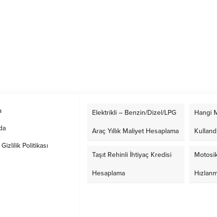
a
Elektrikli – Benzin/Dizel/LPG
Hangi M
da
Araç Yıllık Maliyet Hesaplama
Kulland
izlilik Politikası
Taşıt Rehinli İhtiyaç Kredisi
Motosik
Hesaplama
Hızlan