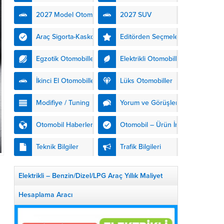
kendinden şarjlı hibrit
2027 Model Otomobiller
2027 SUV
teknolojisiyle buluşturuyor.
DS Automobiles’in yeni...
Araç Sigorta-Kasko
Editörden Seçmeler
Egzotik Otomobiller
Elektrikli Otomobiller
İkinci El Otomobiller
Lüks Otomobiller
Modifiye / Tuning
Yorum ve Görüşler
Otomobil Haberleri
Otomobil – Ürün İnceleme
Teknik Bilgiler
Trafik Bilgileri
Elektrikli – Benzin/Dizel/LPG Araç Yıllık Maliyet
Hesaplama Aracı