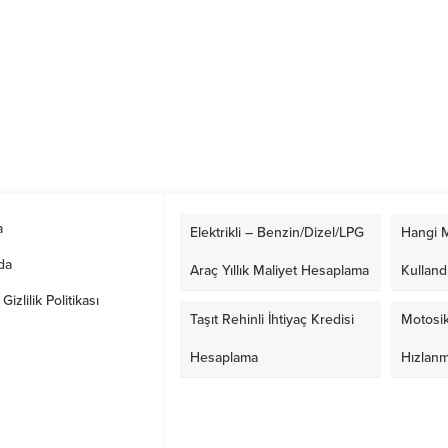
a
Elektrikli – Benzin/Dizel/LPG
Hangi M
da
Araç Yıllık Maliyet Hesaplama
Kulland
izlilik Politikası
Taşıt Rehinli İhtiyaç Kredisi
Motosik
Hesaplama
Hızlan