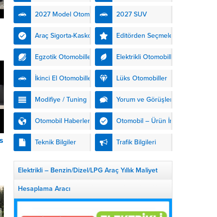
kendinden şarjlı hibrit
2027 Model Otomobiller
2027 SUV
teknolojisiyle buluşturuyor.
DS Automobiles’in yeni...
Araç Sigorta-Kasko
Editörden Seçmeler
Egzotik Otomobiller
Elektrikli Otomobiller
İkinci El Otomobiller
Lüks Otomobiller
Modifiye / Tuning
Yorum ve Görüşler
Otomobil Haberleri
Otomobil – Ürün İnceleme
s
Teknik Bilgiler
Trafik Bilgileri
Elektrikli – Benzin/Dizel/LPG Araç Yıllık Maliyet
Hesaplama Aracı