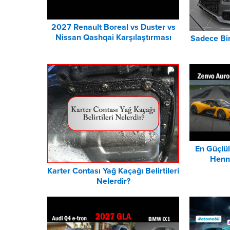
2027 Renault Boreal vs Duster vs
Nissan Qashqai Karşılaştırması
Sadece Bir
En Güçlül
Henn
Karter Contası Yağ Kaçağı Belirtileri
Nelerdir?