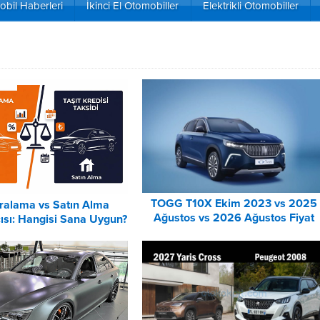
bil Haberleri
İkinci El Otomobiller
Elektrikli Otomobiller
TOGG T10X Ekim 2023 vs 2025
iralama vs Satın Alma
Ağustos vs 2026 Ağustos Fiyat
ısı: Hangisi Sana Uygun?
Listesi Karşılaştırma
– 2026