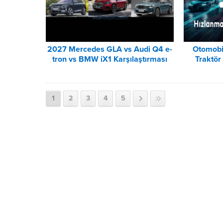
2027 Mercedes GLA vs Audi Q4 e-
Otomobi
tron vs BMW iX1 Karşılaştırması
Traktö
1
2
3
4
5