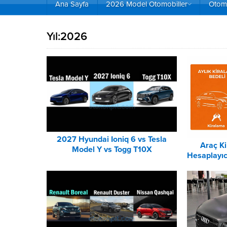
Ana Sayfa
2026 Model Otomobiller
Otomo
Yıl:
2026
2027 Hyundai Ioniq 6 vs Tesla
Araç K
Model Y vs Togg T10X
Hesaplayıc
Karşılaştırması