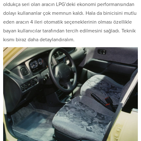
oldukça seri olan aracın LPG’deki ekonomi performansından
dolayı kullananlar çok memnun kaldı. Hala da binicisini mutlu
eden aracın 4 ileri otomatik seçeneklerinin olması özellikle
bayan kullanıcılar tarafından tercih edilmesini sağladı. Teknik
kısmı biraz daha detaylandıralım.