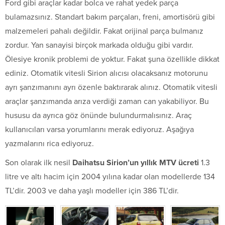
Ford gibi araçlar kadar bolca ve rahat yedek parça
bulamazsınız. Standart bakım parçaları, freni, amortisörü gibi
malzemeleri pahalı değildir. Fakat orijinal parça bulmanız
zordur. Yan sanayisi birçok markada olduğu gibi vardır.
Ölesiye kronik problemi de yoktur. Fakat şuna özellikle dikkat
ediniz. Otomatik vitesli Sirion alıcısı olacaksanız motorunu
ayrı şanzımanını ayrı özenle baktırarak alınız. Otomatik vitesli
araçlar şanzımanda arıza verdiği zaman can yakabiliyor. Bu
hususu da ayrıca göz önünde bulundurmalısınız. Araç
kullanıcıları varsa yorumlarını merak ediyoruz. Aşağıya
yazmalarını rica ediyoruz.
Son olarak ilk nesil
Daihatsu Sirion’un yıllık MTV ücreti
1.3
litre ve altı hacim için 2004 yılına kadar olan modellerde 134
TL’dir. 2003 ve daha yaşlı modeller için 386 TL’dir.