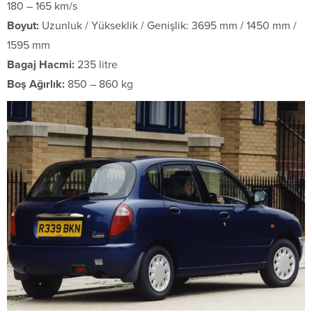
180 – 165 km/s
Boyut:
Uzunluk / Yükseklik / Genişlik: 3695 mm / 1450 mm /
1595 mm
Bagaj Hacmi:
235 litre
Boş Ağırlık:
850 – 860 kg