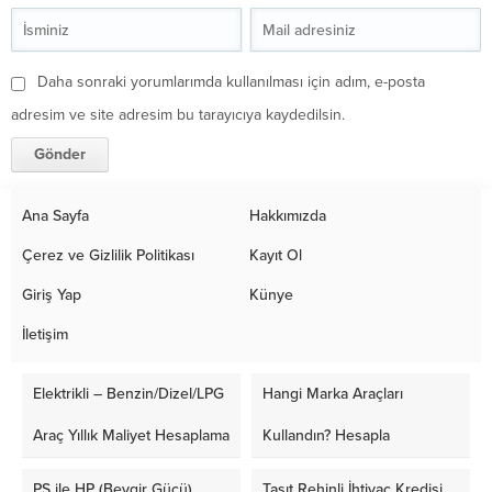
Daha sonraki yorumlarımda kullanılması için adım, e-posta
adresim ve site adresim bu tarayıcıya kaydedilsin.
Ana Sayfa
Hakkımızda
Çerez ve Gizlilik Politikası
Kayıt Ol
Giriş Yap
Künye
İletişim
Elektrikli – Benzin/Dizel/LPG
Hangi Marka Araçları
Araç Yıllık Maliyet Hesaplama
Kullandın? Hesapla
PS ile HP (Beygir Gücü)
Taşıt Rehinli İhtiyaç Kredisi