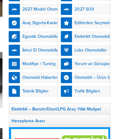
kendinden şarjlı hibrit
2027 Model Otomobiller
2027 SUV
teknolojisiyle buluşturuyor.
DS Automobiles’in yeni...
Araç Sigorta-Kasko
Editörden Seçmeler
Egzotik Otomobiller
Elektrikli Otomobiller
İkinci El Otomobiller
Lüks Otomobiller
Modifiye / Tuning
Yorum ve Görüşler
Otomobil Haberleri
Otomobil – Ürün İnceleme
Teknik Bilgiler
Trafik Bilgileri
Elektrikli – Benzin/Dizel/LPG Araç Yıllık Maliyet
Hesaplama Aracı