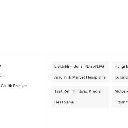
a
Elektrikli – Benzin/Dizel/LPG
Hangi M
da
Araç Yıllık Maliyet Hesaplama
Kulland
izlilik Politikası
Taşıt Rehinli İhtiyaç Kredisi
Motosik
Hesaplama
Hızlan