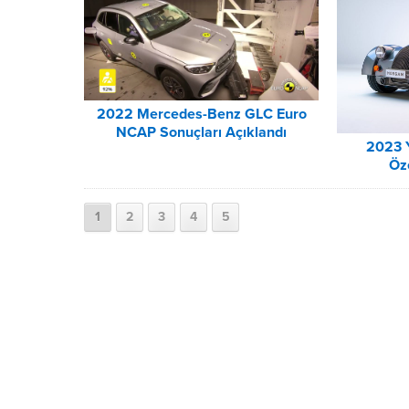
2022 Mercedes-Benz GLC Euro
NCAP Sonuçları Açıklandı
2023 Y
Öze
1
2
3
4
5