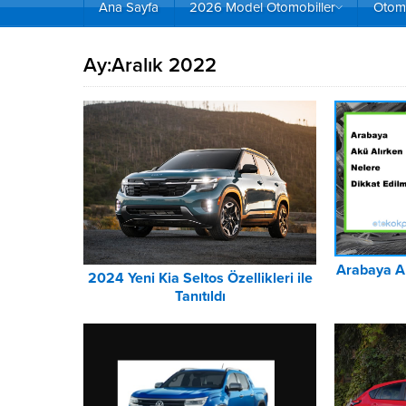
Ana Sayfa
2026 Model Otomobiller
Otomo
Ay:
Aralık 2022
Arabaya Ak
2024 Yeni Kia Seltos Özellikleri ile
Tanıtıldı