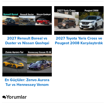
2027 Renault Boreal vs
2027 Toyota Yaris Cross ve
Duster vs Nissan Qashqai
Peugeot 2008 Karşılaştırdık
Karşılaştırması
En Güçlüler: Zenvo Aurora
Tur vs Hennessey Venom
F5-M Karşılaştırması
Yorumlar