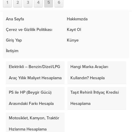
1
2
3
4
5
6
Ana Sayfa
Hakkımızda
Çerez ve Gizlilik Politikası
Kayıt Ol
Giriş Yap
Künye
İletişim
Elektrikli – Benzin/Dizel/LPG
Hangi Marka Araçları
Araç Yıllık Maliyet Hesaplama
Kullandın? Hesapla
PS ile HP (Beygir Gücü)
Taşıt Rehinli İhtiyaç Kredisi
Arasındaki Farkı Hesapla
Hesaplama
Motosiklet, Kamyon, Traktör
Hızlanma Hesaplama