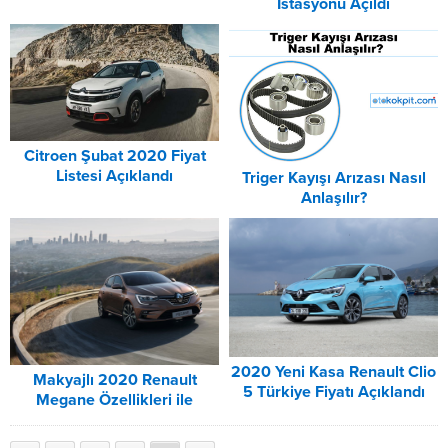
İstasyonu Açıldı
Citroen Şubat 2020 Fiyat
Listesi Açıklandı
Triger Kayışı Arızası Nasıl
Anlaşılır?
2020 Yeni Kasa Renault Clio
Makyajlı 2020 Renault
5 Türkiye Fiyatı Açıklandı
Megane Özellikleri ile
Tanıtıldı