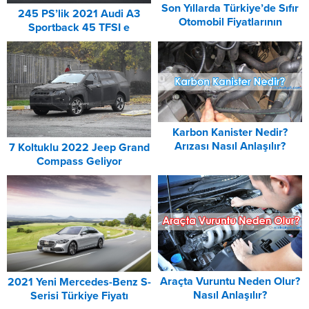
Son Yıllarda Türkiye’de Sıfır
245 PS’lik 2021 Audi A3
Otomobil Fiyatlarının
Sportback 45 TFSI e
Değişimi (2017-2018 ve
Özellikleri ve Fiyatı
2020)
Karbon Kanister Nedir?
Arızası Nasıl Anlaşılır?
7 Koltuklu 2022 Jeep Grand
Compass Geliyor
Araçta Vuruntu Neden Olur?
2021 Yeni Mercedes-Benz S-
Nasıl Anlaşılır?
Serisi Türkiye Fiyatı