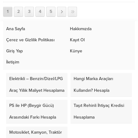
Açıklandı
1
2
3
4
5
Ana Sayfa
Hakkımızda
Çerez ve Gizlilik Politikası
Kayıt Ol
Giriş Yap
Künye
İletişim
Elektrikli – Benzin/Dizel/LPG
Hangi Marka Araçları
Araç Yıllık Maliyet Hesaplama
Kullandın? Hesapla
PS ile HP (Beygir Gücü)
Taşıt Rehinli İhtiyaç Kredisi
Arasındaki Farkı Hesapla
Hesaplama
Motosiklet, Kamyon, Traktör