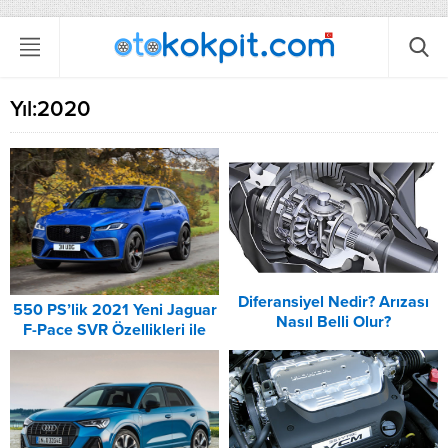
Yıl:
2020
Diferansiyel Nedir? Arızası
550 PS’lik 2021 Yeni Jaguar
Nasıl Belli Olur?
F-Pace SVR Özellikleri ile
Tanıtıldı