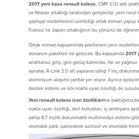
2017 yeni kasa renault koleos
, CMF-C/D adlı platf
ve Nissan ortaklığı tarafından geliştirilip, yeni nesil
qashqai modellerinin üretildiği ortak mimari yapıyı k
Fransız ve Japon ortaklığının bu yönünü de öğrenm
Ortak mimari kapsamında şekillenen yeni modelle
donanım paketleri ile gelecek. Bu kapsamda
2017 y
anahtarsız giriş, geri görüş kamerası, far ve yağmur 
aynalar, R-Link 2.0 alt yapısına sahip 7 inç dokunma
alüminyum alaşımlı jantlar yer alıyor. Ayrıca opsiyon 
destek sistemi ve kör nokta uyarı özelliği de sunula
Yeni renault koleos icon özellikleri
ne baktığımızda 1
nokta uyarı özelliği, deri koltukları, iç ambiyans aydı
sahip 8.7 inçlik dokunmatik multimedya sistemi gibi 
otomatik park, panoramik sunroof ve otomatik fren