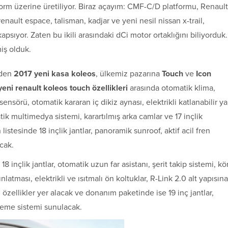
orm üzerine üretiliyor. Biraz açayım: CMF-C/D platformu, Renault
 renault espace, talisman, kadjar ve yeni nesil nissan x-trail,
apsıyor. Zaten bu ikili arasındaki dCi motor ortaklığını biliyorduk.
iş olduk.
rden
2017 yeni kasa koleos
, ülkemiz pazarına
Touch
ve
Icon
eni renault koleos touch özellikleri
arasında otomatik klima,
sensörü, otomatik kararan iç dikiz aynası, elektrikli katlanabilir y
tik multimedya sistemi, karartılmış arka camlar ve 17 inçlik
listesinde 18 inçlik jantlar, panoramik sunroof, aktif acil fren
cak.
8 inçlik jantlar, otomatik uzun far asistanı, şerit takip sistemi, kö
nlatması, elektrikli ve ısıtmalı ön koltuklar, R-Link 2.0 alt yapısına
özellikler yer alacak ve donanım paketinde ise 19 inç jantlar,
leme sistemi sunulacak.