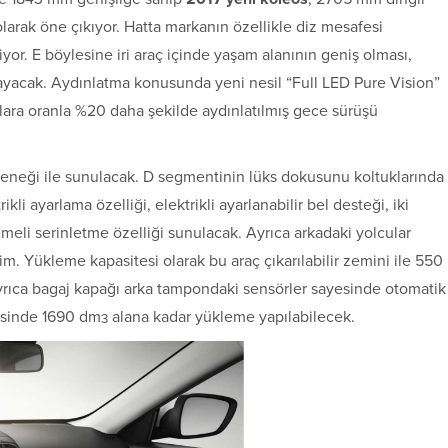
olarak öne çıkıyor. Hatta markanın özellikle diz mesafesi
yor. E böylesine iri araç içinde yaşam alanının geniş olması,
ağlayacak. Aydınlatma konusunda yeni nesil “Full LED Pure Vision”
farlara oranla %20 daha şekilde aydınlatılmış gece sürüşü
eçeneği ile sunulacak. D segmentinin lüks dokusunu koltuklarında
kli ayarlama özelliği, elektrikli ayarlanabilir bel desteği, iki
demeli serinletme özelliği sunulacak. Ayrıca arkadaki yolcular
m. Yükleme kapasitesi olarak bu araç çıkarılabilir zemini ile 550
rıca bagaj kapağı arka tampondaki sensörler sayesinde otomatik
yesinde 1690 dm
alana kadar yükleme yapılabilecek.
3