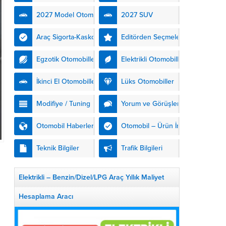
kendinden şarjlı hibrit
2027 Model Otomobiller
2027 SUV
teknolojisiyle buluşturuyor.
DS Automobiles’in yeni...
Araç Sigorta-Kasko
Editörden Seçmeler
Egzotik Otomobiller
Elektrikli Otomobiller
İkinci El Otomobiller
Lüks Otomobiller
Modifiye / Tuning
Yorum ve Görüşler
Otomobil Haberleri
Otomobil – Ürün İnceleme
Teknik Bilgiler
Trafik Bilgileri
Elektrikli – Benzin/Dizel/LPG Araç Yıllık Maliyet
Hesaplama Aracı