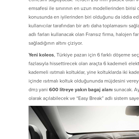
emsafesi ile sınırının en uzun modellerinden birisi 
konusunda en iyilerinden biri olduğunu da iddia edi
kullanıcılar tarafından bir artı daha toplamasını s
adlı farları kullanacak olan Fransız firma, halojen 
sağladığının altını çiziyor.
Yeni koleos
, Türkiye pazarı için 6 farklı döşeme s
fazlasıyla hissettirecek olan araçta 6 kademeli elektri
kademeli ısıtmalı koltuklar, yine koltuklarda iki ka
içinde ısıtmalı koltuk olduğununda müjdesini vereyi
dm
yani
600 litreye yakın bagaj alanı
sunacak. Ay
3
olarak açılabilecek ve “Easy Break” adlı sistem sa