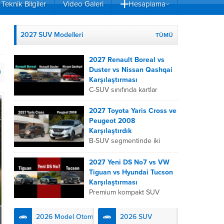
Teknik Bilgiler
Video Galeri
Hesaplama
2027 SUV Modelleri
TÜMÜ
2027 Renault Boreal vs
Duster vs Nissan Qashqai
Karşılaştırması
C-SUV sınıfında kartlar
yeniden dağıtıldı. 2027
Renault Boreal, Renault
2027 Toyota Yaris Cross ve
Duster ve Nissan Qashqai;
Peugeot 2008
her biri farklı bir sürüş
Karşılaştırdık
deneyimi, motor...
B-SUV segmentinde iki
önemli oyuncu olan 2027
Toyota Yaris
2027 Yeni DS No7 vs VW
Cross ve Peugeot 2008,
Tiguan vs Hyundai Tucson
farklı mühendislik
Karşılaştırması
felsefeleriyle kullanıcıların
Premium kompakt SUV
karşısına çıkıyor. Toyota’nın
segmentinde fark yaratmak
hibrit teknolojisindeki
isteyen 2027 DS No7,
2026 Model Otomobiller
2026 SUV
uzmanlığını...
Fransız lüks anlayışını