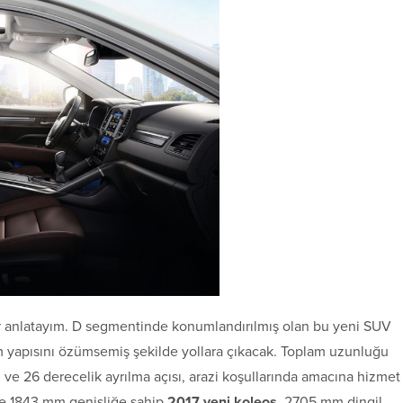
r anlatayım. D segmentinde konumlandırılmış olan bu yeni SUV
ım yapısını özümsemiş şekilde yollara çıkacak. Toplam uzunluğu
ve 26 derecelik ayrılma açısı, arazi koşullarında amacına hizmet
ve 1843 mm genişliğe sahip
2017 yeni koleos
, 2705 mm dingil