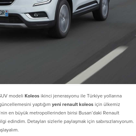
 SUV modeli
Koleos
ikinci jenerasyonu ile Türkiye yollarına
e güncellemesini yaptığım
yeni renault koleos
için ülkemiz
re’nin en büyük metropollerinden birisi Busan’daki Renault
lgi edindim. Detayları sizlerle paylaşmak için sabırsızlanıyorum.
şlayalım.