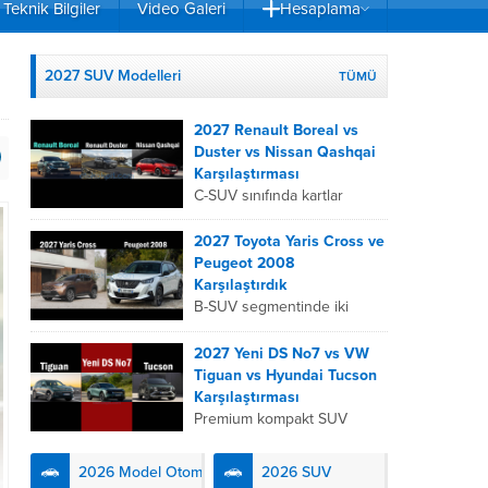
Teknik Bilgiler
Video Galeri
Hesaplama
2027 SUV Modelleri
TÜMÜ
2027 Renault Boreal vs
Duster vs Nissan Qashqai
Karşılaştırması
C-SUV sınıfında kartlar
yeniden dağıtıldı. 2027
Renault Boreal, Renault
2027 Toyota Yaris Cross ve
Duster ve Nissan Qashqai;
Peugeot 2008
her biri farklı bir sürüş
Karşılaştırdık
deneyimi, motor...
B-SUV segmentinde iki
önemli oyuncu olan 2027
Toyota Yaris
2027 Yeni DS No7 vs VW
Cross ve Peugeot 2008,
Tiguan vs Hyundai Tucson
farklı mühendislik
Karşılaştırması
felsefeleriyle kullanıcıların
Premium kompakt SUV
karşısına çıkıyor. Toyota’nın
segmentinde fark yaratmak
hibrit teknolojisindeki
isteyen 2027 DS No7,
2026 Model Otomobiller
2026 SUV
uzmanlığını...
Fransız lüks anlayışını