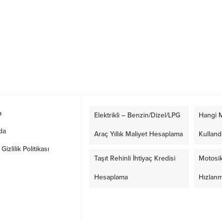
a
Elektrikli – Benzin/Dizel/LPG
Hangi M
da
Araç Yıllık Maliyet Hesaplama
Kulland
izlilik Politikası
Taşıt Rehinli İhtiyaç Kredisi
Motosik
Hesaplama
Hızlan