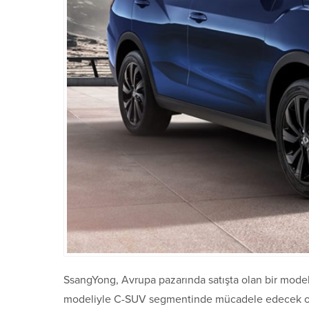
SsangYong, Avrupa pazarında satışta olan bir mode
modeliyle C-SUV segmentinde mücadele edecek olan 