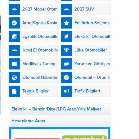
kendinden şarjlı hibrit
2027 Model Otomobiller
2027 SUV
teknolojisiyle buluşturuyor.
DS Automobiles’in yeni...
Araç Sigorta-Kasko
Editörden Seçmeler
Egzotik Otomobiller
Elektrikli Otomobiller
İkinci El Otomobiller
Lüks Otomobiller
Modifiye / Tuning
Yorum ve Görüşler
Otomobil Haberleri
Otomobil – Ürün İnceleme
Teknik Bilgiler
Trafik Bilgileri
Elektrikli – Benzin/Dizel/LPG Araç Yıllık Maliyet
Hesaplama Aracı