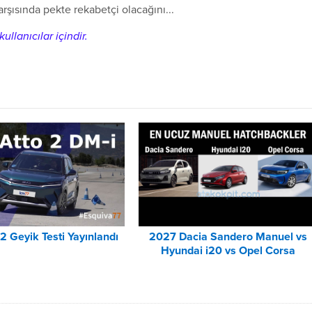
şısında pekte rekabetçi olacağını...
ullanıcılar içindir.
2 Geyik Testi Yayınlandı
2027 Dacia Sandero Manuel vs
Hyundai i20 vs Opel Corsa
Karşılaştırması