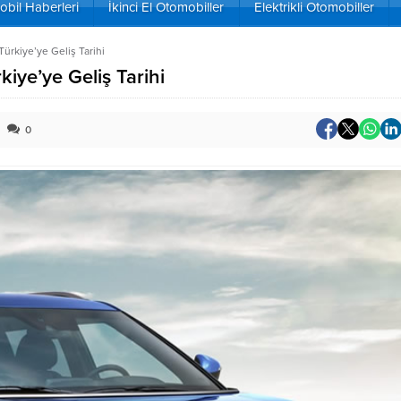
bil Haberleri
İkinci El Otomobiller
Elektrikli Otomobiller
ürkiye’ye Geliş Tarihi
kiye’ye Geliş Tarihi
0