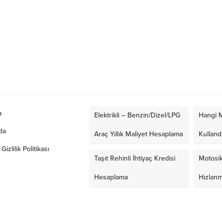
a
Elektrikli – Benzin/Dizel/LPG
Hangi M
da
Araç Yıllık Maliyet Hesaplama
Kulland
izlilik Politikası
Taşıt Rehinli İhtiyaç Kredisi
Motosik
Hesaplama
Hızlan