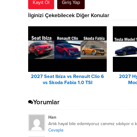
Kayıt Ol
Giriş Yap
İlginizi Çekebilecek Diğer Konular
2027 Seat Ibiza vs Renault Clio 6
2027 Hy
vs Skoda Fabia 1.0 TSI
Mod
Karşılaştırması
Yorumlar
Han
Artık hayal bile edemiyoruz canımız sıkılıyor o 
Cevapla