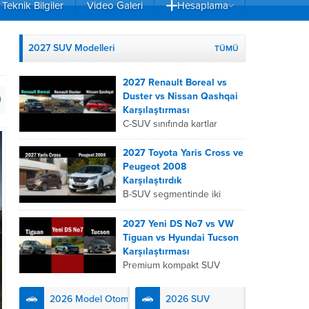
Teknik Bilgiler
Video Galeri
Hesaplama
2027 SUV Modelleri
TÜMÜ
2027 Renault Boreal vs
Duster vs Nissan Qashqai
Karşılaştırması
C-SUV sınıfında kartlar
yeniden dağıtıldı. 2027
Renault Boreal, Renault
2027 Toyota Yaris Cross ve
Duster ve Nissan Qashqai;
Peugeot 2008
her biri farklı bir sürüş
Karşılaştırdık
deneyimi, motor...
B-SUV segmentinde iki
önemli oyuncu olan 2027
Toyota Yaris
2027 Yeni DS No7 vs VW
Cross ve Peugeot 2008,
Tiguan vs Hyundai Tucson
farklı mühendislik
Karşılaştırması
felsefeleriyle kullanıcıların
Premium kompakt SUV
karşısına çıkıyor. Toyota’nın
segmentinde fark yaratmak
hibrit teknolojisindeki
isteyen 2027 DS No7,
2026 Model Otomobiller
2026 SUV
uzmanlığını...
Fransız lüks anlayışını