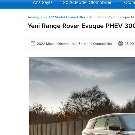
Ana Sayfa
2026 Model Otomobiller
Otomo
Anasayfa
»
2022 Model Otomobiller
»
Yeni Range Rover Evoque PHE
Yeni Range Rover Evoque PHEV 300 Tü
2022 Model Otomobiller
,
Elektrikli Otomobiller
25.09