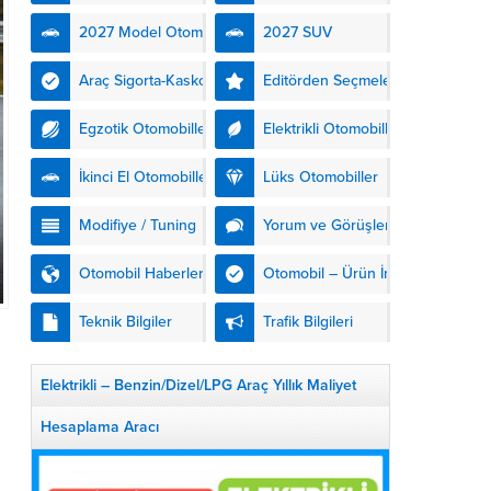
kendinden şarjlı hibrit
2027 Model Otomobiller
2027 SUV
teknolojisiyle buluşturuyor.
DS Automobiles’in yeni...
Araç Sigorta-Kasko
Editörden Seçmeler
Egzotik Otomobiller
Elektrikli Otomobiller
İkinci El Otomobiller
Lüks Otomobiller
Modifiye / Tuning
Yorum ve Görüşler
Otomobil Haberleri
Otomobil – Ürün İnceleme
Teknik Bilgiler
Trafik Bilgileri
0
Elektrikli – Benzin/Dizel/LPG Araç Yıllık Maliyet
Hesaplama Aracı