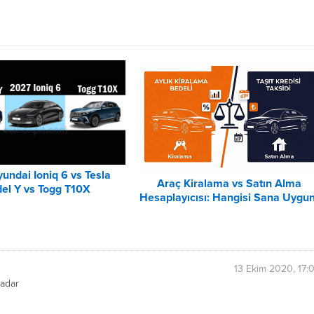
undai Ioniq 6 vs Tesla
Araç Kiralama vs Satın Alma
el Y vs Togg T10X
Hesaplayıcısı: Hangisi Sana Uygu
Karşılaştırması
– 2026
13 Ekim 2020, 17:
kadar