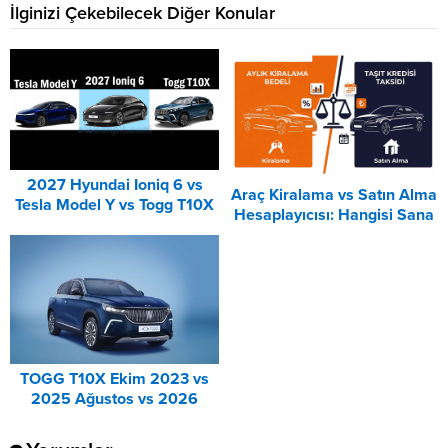
İlginizi Çekebilecek Diğer Konular
2027 Hyundai Ioniq 6 vs
Araç Kiralama vs Satın Alma
Tesla Model Y vs Togg T10X
Hesaplayıcısı: Hangisi Sana
Karşılaştırması
Uygun? – 2026
TOGG T10X Ekim 2023 vs
2025 Ağustos vs 2026
Ağustos Fiyat Listesi
Karşılaştırma