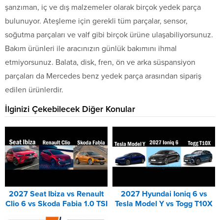
şanzıman, iç ve dış malzemeler olarak birçok yedek parça
bulunuyor. Ateşleme için gerekli tüm parçalar, sensor,
soğutma parçaları ve valf gibi birçok ürüne ulaşabiliyorsunuz.
Bakım ürünleri ile aracınızın günlük bakımını ihmal
etmiyorsunuz. Balata, disk, fren, ön ve arka süspansiyon
parçaları da Mercedes benz yedek parça arasından sipariş
edilen ürünlerdir.
İlginizi Çekebilecek Diğer Konular
2027 Seat Ibiza vs Renault
2027 Hyundai Ioniq 6 vs
Clio 6 vs Skoda Fabia 1.0 TSI
Tesla Model Y vs Togg T10X
Karşılaştırması
Karşılaştırması