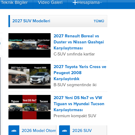
Teknik Bilgiler
Video Galeri
Hesaplama
2027 SUV Modelleri
TÜMÜ
2027 Renault Boreal vs
Duster vs Nissan Qashqai
Karşılaştırması
C-SUV sınıfında kartlar
yeniden dağıtıldı. 2027
Renault Boreal, Renault
2027 Toyota Yaris Cross ve
Duster ve Nissan Qashqai;
Peugeot 2008
her biri farklı bir sürüş
Karşılaştırdık
deneyimi, motor...
B-SUV segmentinde iki
önemli oyuncu olan 2027
Toyota Yaris
2027 Yeni DS No7 vs VW
Cross ve Peugeot 2008,
Tiguan vs Hyundai Tucson
farklı mühendislik
Karşılaştırması
felsefeleriyle kullanıcıların
Premium kompakt SUV
karşısına çıkıyor. Toyota’nın
segmentinde fark yaratmak
hibrit teknolojisindeki
isteyen 2027 DS No7,
2026 Model Otomobiller
2026 SUV
uzmanlığını...
Fransız lüks anlayışını