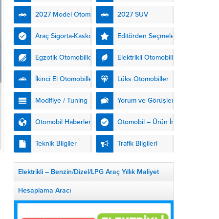
kendinden şarjlı hibrit
2027 Model Otomobiller
2027 SUV
teknolojisiyle buluşturuyor.
DS Automobiles’in yeni...
Araç Sigorta-Kasko
Editörden Seçmeler
Egzotik Otomobiller
Elektrikli Otomobiller
İkinci El Otomobiller
Lüks Otomobiller
Modifiye / Tuning
Yorum ve Görüşler
Otomobil Haberleri
Otomobil – Ürün İnceleme
Teknik Bilgiler
Trafik Bilgileri
Elektrikli – Benzin/Dizel/LPG Araç Yıllık Maliyet
Hesaplama Aracı