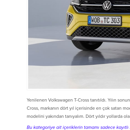
Yenilenen Volkswagen T-Cross tanıtıldı. Yılın son
Cross, markanın dört yıl içerisinde en çok satan mod
modelini yakından tanıyalım. Dört yıldır yollarda ol
Bu kategoriye ait içeriklerin tamamı sadece kayıtlı k