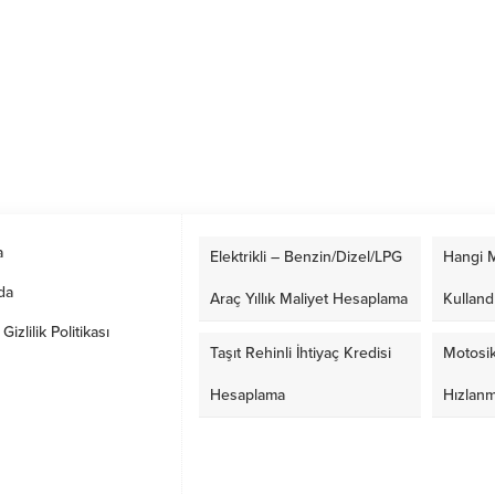
a
Elektrikli – Benzin/Dizel/LPG
Hangi M
da
Araç Yıllık Maliyet Hesaplama
Kulland
izlilik Politikası
Taşıt Rehinli İhtiyaç Kredisi
Motosik
Hesaplama
Hızlan