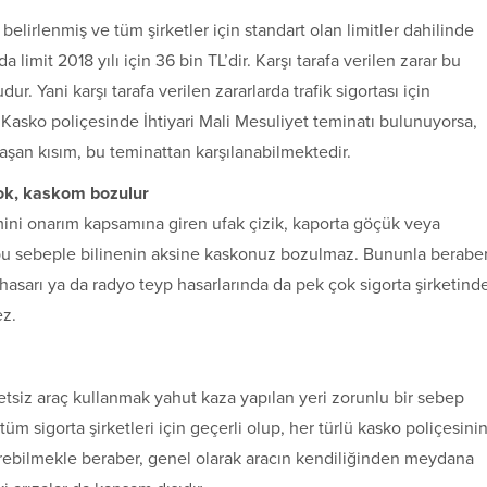
in belirlenmiş ve tüm şirketler için standart olan limitler dahilinde
a limit 2018 yılı için 36 bin TL’dir. Karşı tarafa verilen zarar bu
ur. Yani karşı tarafa verilen zararlarda trafik sigortası için
. Kasko poliçesinde İhtiyari Mali Mesuliyet teminatı bulunuyorsa,
ni aşan kısım, bu teminattan karşılanabilmektedir.
ok, kaskom bozulur
 mini onarım kapsamına giren ufak çizik, kaporta göçük veya
, bu sebeple bilinenin aksine kaskonuz bozulmaz. Bununla berabe
asarı ya da radyo teyp hasarlarında da pek çok sigorta şirketind
ez.
yetsiz araç kullanmak yahut kaza yapılan yeri zorunlu bir sebep
tüm sigorta şirketleri için geçerli olup, her türlü kasko poliçesini
sterebilmekle beraber, genel olarak aracın kendiliğinden meydana