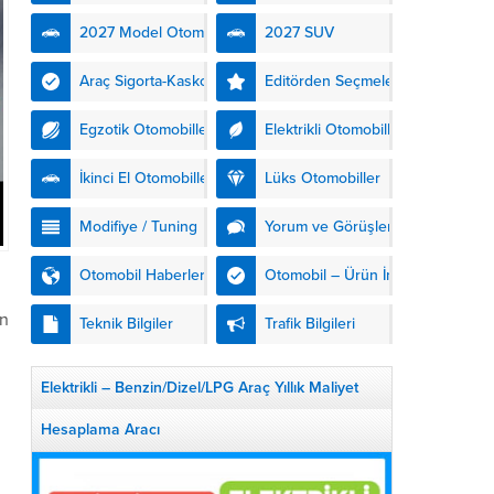
kendinden şarjlı hibrit
2027 Model Otomobiller
2027 SUV
teknolojisiyle buluşturuyor.
DS Automobiles’in yeni...
Araç Sigorta-Kasko
Editörden Seçmeler
Egzotik Otomobiller
Elektrikli Otomobiller
İkinci El Otomobiller
Lüks Otomobiller
Modifiye / Tuning
Yorum ve Görüşler
Otomobil Haberleri
Otomobil – Ürün İnceleme
an
Teknik Bilgiler
Trafik Bilgileri
Elektrikli – Benzin/Dizel/LPG Araç Yıllık Maliyet
Hesaplama Aracı