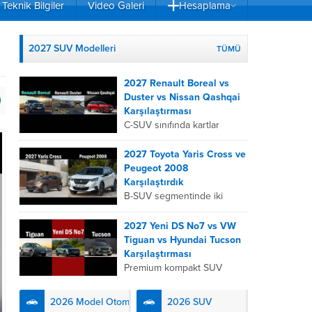
Teknik Bilgiler
Video Galeri
Hesaplama
2027 SUV Modelleri
TÜMÜ
2027 Renault Boreal vs
Duster vs Nissan Qashqai
Karşılaştırması
C-SUV sınıfında kartlar
yeniden dağıtıldı. 2027
Renault Boreal, Renault
2027 Toyota Yaris Cross ve
Duster ve Nissan Qashqai;
Peugeot 2008
her biri farklı bir sürüş
Karşılaştırdık
deneyimi, motor...
B-SUV segmentinde iki
önemli oyuncu olan 2027
Toyota Yaris
2027 Yeni DS No7 vs VW
Cross ve Peugeot 2008,
Tiguan vs Hyundai Tucson
farklı mühendislik
Karşılaştırması
felsefeleriyle kullanıcıların
Premium kompakt SUV
karşısına çıkıyor. Toyota’nın
segmentinde fark yaratmak
hibrit teknolojisindeki
isteyen 2027 DS No7,
2026 Model Otomobiller
2026 SUV
uzmanlığını...
Fransız lüks anlayışını