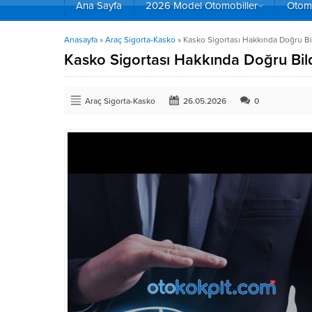
Ana Sayfa
2026 Model Otomobiller
Otomo
Anasayfa
»
Araç Sigorta-Kasko
»
Kasko Sigortası Hakkında Doğru Bil
Kasko Sigortası Hakkında Doğru Bild
Araç Sigorta-Kasko
26.05.2026
0