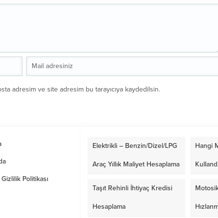
sta adresim ve site adresim bu tarayıcıya kaydedilsin.
a
Elektrikli – Benzin/Dizel/LPG
Hangi M
da
Araç Yıllık Maliyet Hesaplama
Kulland
izlilik Politikası
Taşıt Rehinli İhtiyaç Kredisi
Motosik
Hesaplama
Hızlan