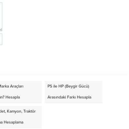
arka Araçları
PS ile HP (Beygir Gücü)
ın? Hesapla
Arasındaki Farkı Hesapla
let, Kamyon, Traktör
ma Hesaplama