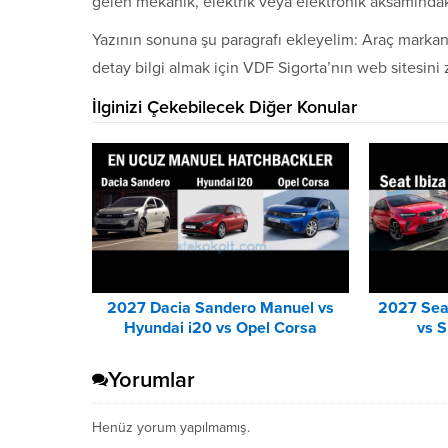
gelen mekanik, elektrik veya elektronik aksamındaki
Yazının sonuna şu paragrafı ekleyelim: Araç markan
detay bilgi almak için VDF Sigorta’nın web sitesini z
İlginizi Çekebilecek Diğer Konular
2027 Dacia Sandero Manuel vs
2027 Seat
Hyundai i20 vs Opel Corsa
vs S
Karşılaştırması
Yorumlar
Henüz yorum yapılmamış.