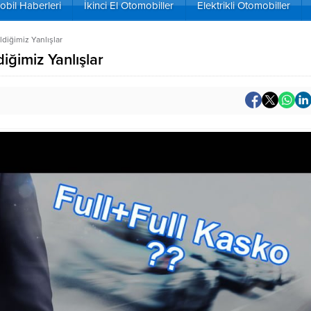
bil Haberleri
İkinci El Otomobiller
Elektrikli Otomobiller
diğimiz Yanlışlar
iğimiz Yanlışlar