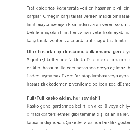
Trafik sigortası karşı tarafa verilen hasarları o yıl iç
karşılar. Örneğin karşı tarafa verilen maddi bir hasard
limiti aşıyor ise aşan kısmından zararı veren sorumlud
belirlenmiş olan limit her zaman yeterli olmayabilir
karşı tarafa verilen zararlarda trafik sigortası limiti
Ufak hasarlar için kaskomu kullanmama gerek y
Sigorta şirketlerinde farklılık göstermekle beraber
ezikleri hasarları ile cam hasarında dosya açılmaz
1 adedi aşmamak üzere far, stop lambası veya ayna h
hasarsızlık kademeniz yenileme poliçenizde düşm
Full+Full kasko aldım, her şey dahil
Kasko genel şartlarında belirtilen alkollü veya ehli
olmadıkça terk etmek gibi teminat dışı kalan haller, 
kapsamı dışındadır. Şirketler arasında farklılık gö