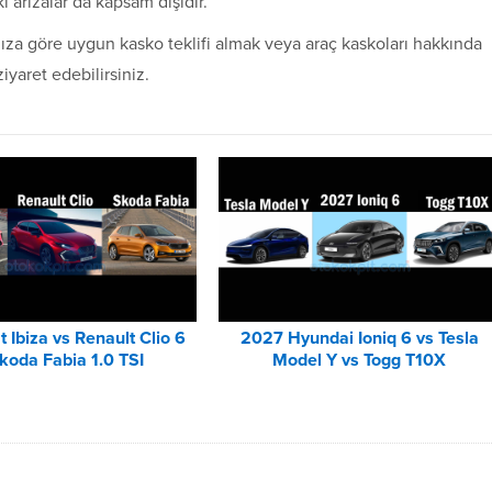
 arızalar da kapsam dışıdır.
ıza göre uygun kasko teklifi almak veya araç kaskoları hakkında
iyaret edebilirsiniz.
 Ibiza vs Renault Clio 6
2027 Hyundai Ioniq 6 vs Tesla
koda Fabia 1.0 TSI
Model Y vs Togg T10X
Karşılaştırması
Karşılaştırması