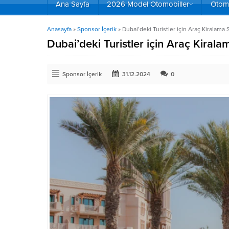
Ana Sayfa
2026 Model Otomobiller
Otomo
Anasayfa
»
Sponsor İçerik
»
Dubai’deki Turistler için Araç Kiralama
Dubai’deki Turistler için Araç Kiral
Sponsor İçerik
31.12.2024
0