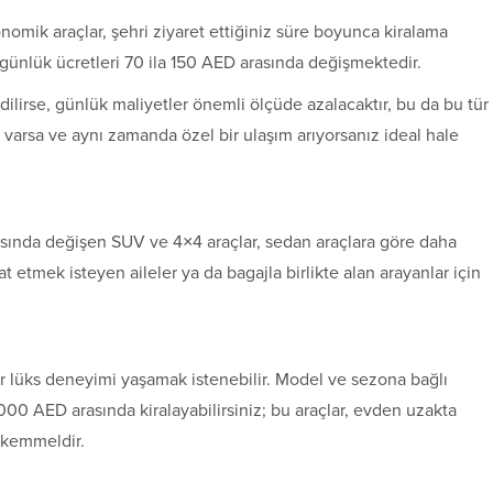
onomik araçlar, şehri ziyaret ettiğiniz süre boyunca kiralama
günlük ücretleri 70 ila 150 AED arasında değişmektedir.
edilirse, günlük maliyetler önemli ölçüde azalacaktır, bu da bu tür
iz varsa ve aynı zamanda özel bir ulaşım arıyorsanız ideal hale
sında değişen SUV ve 4×4 araçlar, sedan araçlara göre daha
 etmek isteyen aileler ya da bagajla birlikte alan arayanlar için
ir lüks deneyimi yaşamak istenebilir. Model ve sezona bağlı
000 AED arasında kiralayabilirsiniz; bu araçlar, evden uzakta
mükemmeldir.