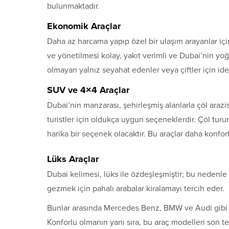
bulunmaktadır.
Ekonomik Araçlar
Daha az harcama yapıp özel bir ulaşım arayanlar içi
ve yönetilmesi kolay, yakıt verimli ve Dubai’nin yo
olmayan yalnız seyahat edenler veya çiftler için idea
SUV ve 4×4 Araçlar
Dubai’nin manzarası, şehirleşmiş alanlarla çöl arazi
turistler için oldukça uygun seçeneklerdir. Çöl turu
harika bir seçenek olacaktır. Bu araçlar daha konforl
Lüks Araçlar
Dubai kelimesi, lüks ile özdeşleşmiştir; bu nedenle 
gezmek için pahalı arabalar kiralamayı tercih eder.
Bunlar arasında Mercedes Benz, BMW ve Audi gibi ma
Konforlu olmanın yanı sıra, bu araç modelleri son tek