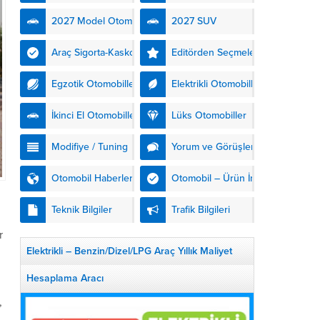
kendinden şarjlı hibrit
2027 Model Otomobiller
2027 SUV
teknolojisiyle buluşturuyor.
DS Automobiles’in yeni...
Araç Sigorta-Kasko
Editörden Seçmeler
Egzotik Otomobiller
Elektrikli Otomobiller
İkinci El Otomobiller
Lüks Otomobiller
Modifiye / Tuning
Yorum ve Görüşler
Otomobil Haberleri
Otomobil – Ürün İnceleme
Teknik Bilgiler
Trafik Bilgileri
r
Elektrikli – Benzin/Dizel/LPG Araç Yıllık Maliyet
Hesaplama Aracı
,