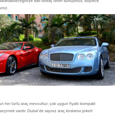
dalanabileceğinize dair birkaç öneri sunuyoruz, böylece
iniz.
gun her türlü araç mevcuttur; çok uygun fiyatlı kompakt
seçenek vardır. Dubai’de sayısız araç kiralama şirketi