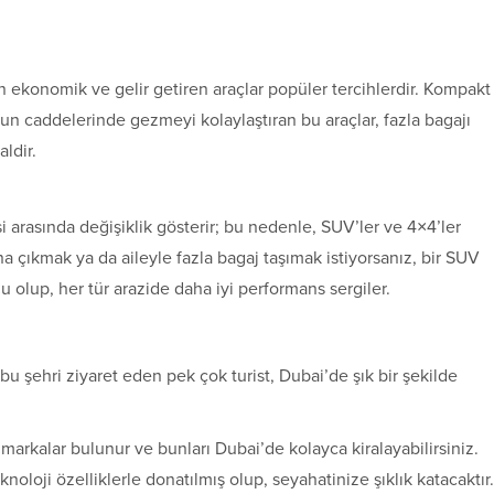
n ekonomik ve gelir getiren araçlar popüler tercihlerdir. Kompakt
ğun caddelerinde gezmeyi kolaylaştıran bu araçlar, fazla bagajı
ldir.
si arasında değişiklik gösterir; bu nedenle, SUV’ler ve 4×4’ler
na çıkmak ya da aileyle fazla bagaj taşımak istiyorsanız, bir SUV
u olup, her tür arazide daha iyi performans sergiler.
bu şehri ziyaret eden pek çok turist, Dubai’de şık bir şekilde
rkalar bulunur ve bunları Dubai’de kolayca kiralayabilirsiniz.
noloji özelliklerle donatılmış olup, seyahatinize şıklık katacaktır.