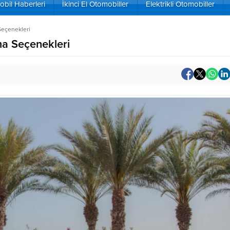
bil Haberleri
İkinci El Otomobiller
Elektrikli Otomobiller
 Seçenekleri
ama Seçenekleri