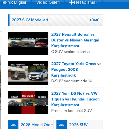
Teknik Bilgiler
Video Galeri
Hesaplama
2027 SUV Modelleri
TÜMÜ
2027 Renault Boreal vs
Duster vs Nissan Qashqai
Karşılaştırması
C-SUV sınıfında kartlar
yeniden dağıtıldı. 2027
Renault Boreal, Renault
2027 Toyota Yaris Cross ve
Duster ve Nissan Qashqai;
Peugeot 2008
her biri farklı bir sürüş
Karşılaştırdık
deneyimi, motor...
B-SUV segmentinde iki
önemli oyuncu olan 2027
Toyota Yaris
2027 Yeni DS No7 vs VW
Cross ve Peugeot 2008,
Tiguan vs Hyundai Tucson
farklı mühendislik
Karşılaştırması
felsefeleriyle kullanıcıların
Premium kompakt SUV
karşısına çıkıyor. Toyota’nın
segmentinde fark yaratmak
hibrit teknolojisindeki
isteyen 2027 DS No7,
2026 Model Otomobiller
2026 SUV
uzmanlığını...
Fransız lüks anlayışını