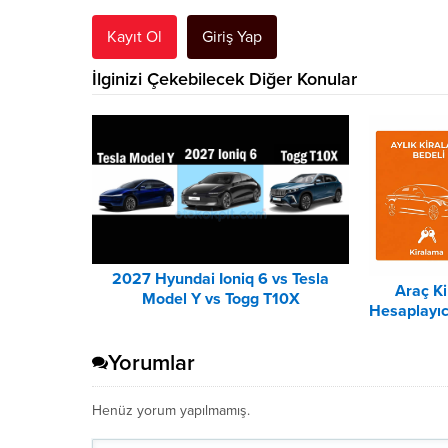
Kayıt Ol
Giriş Yap
İlginizi Çekebilecek Diğer Konular
2027 Hyundai Ioniq 6 vs Tesla
Araç K
Model Y vs Togg T10X
Hesaplayıc
Karşılaştırması
Yorumlar
Henüz yorum yapılmamış.