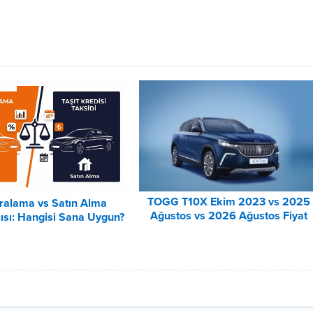
TOGG T10X Ekim 2023 vs 2025
iralama vs Satın Alma
Ağustos vs 2026 Ağustos Fiyat
ısı: Hangisi Sana Uygun?
Listesi Karşılaştırma
– 2026