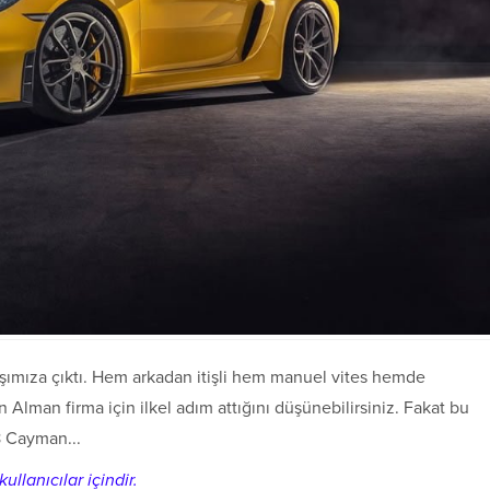
rşımıza çıktı. Hem arkadan itişli hem manuel vites hemde
 Alman firma için ilkel adım attığını düşünebilirsiniz. Fakat bu
 Cayman...
ullanıcılar içindir.