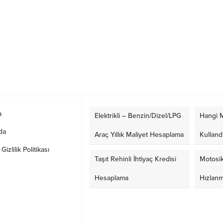
a
Elektrikli – Benzin/Dizel/LPG
Hangi M
da
Araç Yıllık Maliyet Hesaplama
Kulland
izlilik Politikası
Taşıt Rehinli İhtiyaç Kredisi
Motosik
Hesaplama
Hızlan