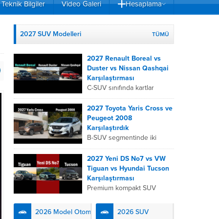
Teknik Bilgiler
Video Galeri
Hesaplama
2027 SUV Modelleri
TÜMÜ
2027 Renault Boreal vs
Duster vs Nissan Qashqai
Karşılaştırması
C-SUV sınıfında kartlar
yeniden dağıtıldı. 2027
Renault Boreal, Renault
2027 Toyota Yaris Cross ve
Duster ve Nissan Qashqai;
Peugeot 2008
her biri farklı bir sürüş
Karşılaştırdık
deneyimi, motor...
B-SUV segmentinde iki
önemli oyuncu olan 2027
Toyota Yaris
2027 Yeni DS No7 vs VW
Cross ve Peugeot 2008,
Tiguan vs Hyundai Tucson
farklı mühendislik
Karşılaştırması
felsefeleriyle kullanıcıların
Premium kompakt SUV
karşısına çıkıyor. Toyota’nın
segmentinde fark yaratmak
hibrit teknolojisindeki
isteyen 2027 DS No7,
2026 Model Otomobiller
2026 SUV
uzmanlığını...
Fransız lüks anlayışını