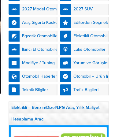
kendinden şarjlı hibrit
2027 Model Otomobiller
2027 SUV
teknolojisiyle buluşturuyor.
DS Automobiles’in yeni...
Araç Sigorta-Kasko
Editörden Seçmeler
Egzotik Otomobiller
Elektrikli Otomobiller
İkinci El Otomobiller
Lüks Otomobiller
Modifiye / Tuning
Yorum ve Görüşler
Otomobil Haberleri
Otomobil – Ürün İnceleme
Teknik Bilgiler
Trafik Bilgileri
Elektrikli – Benzin/Dizel/LPG Araç Yıllık Maliyet
Hesaplama Aracı