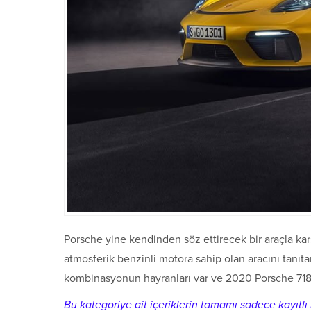
Porsche yine kendinden söz ettirecek bir araçla ka
atmosferik benzinli motora sahip olan aracını tanıtan
kombinasyonun hayranları var ve 2020 Porsche 718
Bu kategoriye ait içeriklerin tamamı sadece kayıtlı k