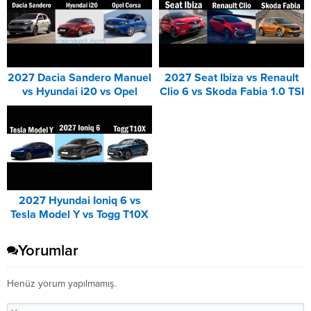
2027 Dacia Sandero Manuel
2027 Seat Ibiza vs Renault
vs Hyundai i20 vs Opel
Clio 6 vs Skoda Fabia 1.0 TSI
Corsa Karşılaştırması
Karşılaştırması
2027 Hyundai Ioniq 6 vs
Tesla Model Y vs Togg T10X
Karşılaştırması
Yorumlar
Henüz yorum yapılmamış.