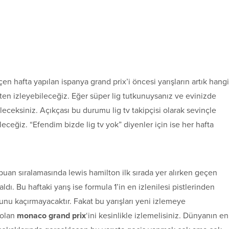
 hafta yapılan ispanya grand prix’i öncesi yarışların artık hangi
’ten izleyebileceğiz. Eğer süper lig tutkunuysanız ve evinizde
leceksiniz. Açıkçası bu durumu lig tv takipçisi olarak sevinçle
leceğiz. “Efendim bizde lig tv yok” diyenler için ise her hafta
puan sıralamasında lewis hamilton ilk sırada yer alırken geçen
ldı. Bu haftaki yarış ise formula 1’in en izlenilesi pistlerinden
 bunu kaçırmayacaktır. Fakat bu yarışları yeni izlemeye
 olan
monaco grand prix
‘ini kesinlikle izlemelisiniz. Dünyanın en