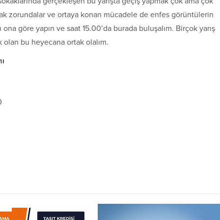
 sokaklarında gerçekleşen bu yarışta geçiş yapmak çok ama çok
armak zorundalar ve ortaya konan mücadele de enfes görüntülerin
ı ona göre yapın ve saat 15.00’da burada buluşalım. Birçok yarış
 olan bu heyecana ortak olalım.
mı
0