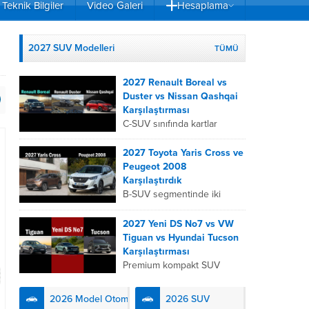
Teknik Bilgiler
Video Galeri
Hesaplama
2027 SUV Modelleri
TÜMÜ
2027 Renault Boreal vs
Duster vs Nissan Qashqai
Karşılaştırması
C-SUV sınıfında kartlar
yeniden dağıtıldı. 2027
Renault Boreal, Renault
2027 Toyota Yaris Cross ve
Duster ve Nissan Qashqai;
Peugeot 2008
her biri farklı bir sürüş
Karşılaştırdık
deneyimi, motor...
B-SUV segmentinde iki
önemli oyuncu olan 2027
Toyota Yaris
2027 Yeni DS No7 vs VW
Cross ve Peugeot 2008,
Tiguan vs Hyundai Tucson
farklı mühendislik
Karşılaştırması
felsefeleriyle kullanıcıların
Premium kompakt SUV
karşısına çıkıyor. Toyota’nın
segmentinde fark yaratmak
hibrit teknolojisindeki
isteyen 2027 DS No7,
2026 Model Otomobiller
2026 SUV
uzmanlığını...
Fransız lüks anlayışını