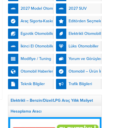
kendinden şarjlı hibrit
2027 Model Otomobiller
2027 SUV
teknolojisiyle buluşturuyor.
DS Automobiles’in yeni...
Araç Sigorta-Kasko
Editörden Seçmeler
Egzotik Otomobiller
Elektrikli Otomobiller
İkinci El Otomobiller
Lüks Otomobiller
Modifiye / Tuning
Yorum ve Görüşler
Otomobil Haberleri
Otomobil – Ürün İnceleme
Teknik Bilgiler
Trafik Bilgileri
Elektrikli – Benzin/Dizel/LPG Araç Yıllık Maliyet
Hesaplama Aracı