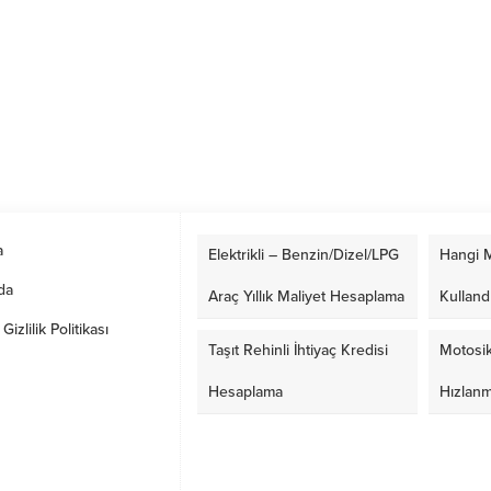
a
Elektrikli – Benzin/Dizel/LPG
Hangi M
da
Araç Yıllık Maliyet Hesaplama
Kulland
izlilik Politikası
Taşıt Rehinli İhtiyaç Kredisi
Motosik
Hesaplama
Hızlan