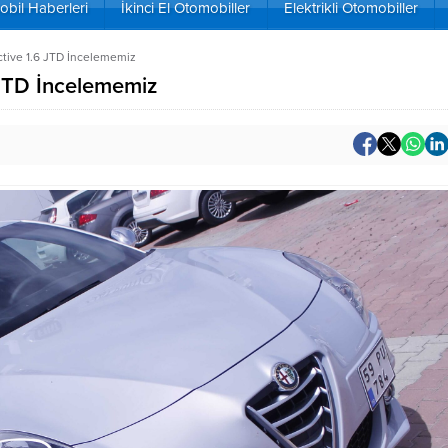
bil Haberleri
İkinci El Otomobiller
Elektrikli Otomobiller
ctive 1.6 JTD İncelememiz
 JTD İncelememiz