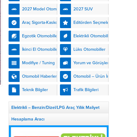
kendinden şarjlı hibrit
2027 Model Otomobiller
2027 SUV
teknolojisiyle buluşturuyor.
DS Automobiles’in yeni...
Araç Sigorta-Kasko
Editörden Seçmeler
Egzotik Otomobiller
Elektrikli Otomobiller
İkinci El Otomobiller
Lüks Otomobiller
Modifiye / Tuning
Yorum ve Görüşler
Otomobil Haberleri
Otomobil – Ürün İnceleme
Teknik Bilgiler
Trafik Bilgileri
Elektrikli – Benzin/Dizel/LPG Araç Yıllık Maliyet
Hesaplama Aracı