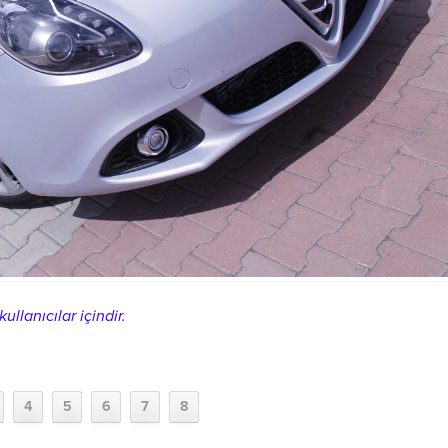
ullanıcılar içindir.
4
5
6
7
8