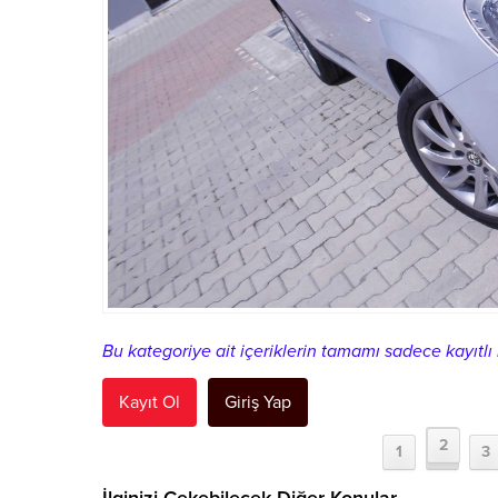
Bu kategoriye ait içeriklerin tamamı sadece kayıtlı k
Kayıt Ol
Giriş Yap
2
1
3
İlginizi Çekebilecek Diğer Konular