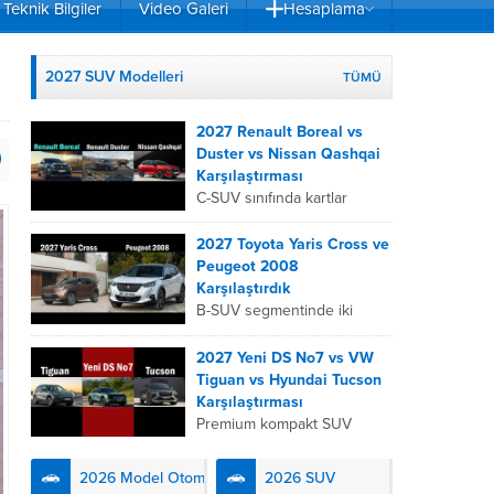
Teknik Bilgiler
Video Galeri
Hesaplama
2027 SUV Modelleri
TÜMÜ
2027 Renault Boreal vs
Duster vs Nissan Qashqai
Karşılaştırması
C-SUV sınıfında kartlar
yeniden dağıtıldı. 2027
Renault Boreal, Renault
2027 Toyota Yaris Cross ve
Duster ve Nissan Qashqai;
Peugeot 2008
her biri farklı bir sürüş
Karşılaştırdık
deneyimi, motor...
B-SUV segmentinde iki
önemli oyuncu olan 2027
Toyota Yaris
2027 Yeni DS No7 vs VW
Cross ve Peugeot 2008,
Tiguan vs Hyundai Tucson
farklı mühendislik
Karşılaştırması
felsefeleriyle kullanıcıların
Premium kompakt SUV
karşısına çıkıyor. Toyota’nın
segmentinde fark yaratmak
hibrit teknolojisindeki
isteyen 2027 DS No7,
2026 Model Otomobiller
2026 SUV
uzmanlığını...
Fransız lüks anlayışını