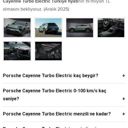
Cayenne Turbo Electric Türkiye fiyatı
nın 19 milyon TL
olmasını bekliyoruz. (Aralık 2025)
Porsche Cayenne Turbo Electric kaç beygir?
Porsche Cayenne Turbo Electric, Launch Control aktifken
Porsche Cayenne Turbo Electric 0-100 km/s kaç
1.156 PS (850 kW) güç üretiyor. Bu değer, Porsche’nin
saniye?
bugüne kadar ürettiği en güçlü seri üretim otomobil olmasını
Cayenne Turbo Electric, 0-100 km/s hızlanmasını sadece 2.5
sağlıyor.
Porsche Cayenne Turbo Electric menzili ne kadar?
saniyede tamamlıyor. Bu süre, birçok süper spor otomobilden
Cayenne Turbo Electric, 623 km sürüş menzili sunmaktadır.
daha hızlı.