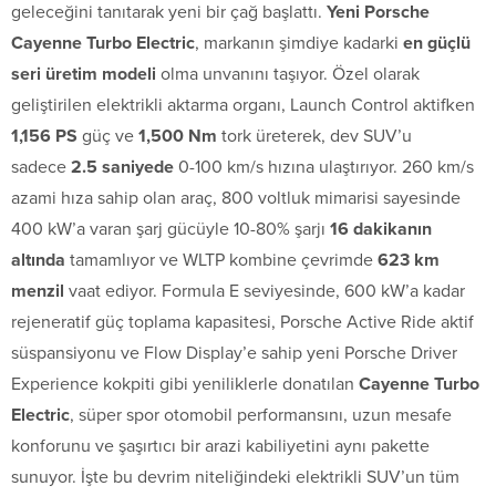
geleceğini tanıtarak yeni bir çağ başlattı.
Yeni Porsche
Cayenne Turbo Electric
, markanın şimdiye kadarki
en güçlü
seri üretim modeli
olma unvanını taşıyor. Özel olarak
geliştirilen elektrikli aktarma organı, Launch Control aktifken
1,156 PS
güç ve
1,500 Nm
tork üreterek, dev SUV’u
sadece
2.5 saniyede
0-100 km/s hızına ulaştırıyor. 260 km/s
azami hıza sahip olan araç, 800 voltluk mimarisi sayesinde
400 kW’a varan şarj gücüyle 10-80% şarjı
16 dakikanın
altında
tamamlıyor ve WLTP kombine çevrimde
623 km
menzil
vaat ediyor. Formula E seviyesinde, 600 kW’a kadar
rejeneratif güç toplama kapasitesi, Porsche Active Ride aktif
süspansiyonu ve Flow Display’e sahip yeni Porsche Driver
Experience kokpiti gibi yeniliklerle donatılan
Cayenne Turbo
Electric
, süper spor otomobil performansını, uzun mesafe
konforunu ve şaşırtıcı bir arazi kabiliyetini aynı pakette
sunuyor. İşte bu devrim niteliğindeki elektrikli SUV’un tüm