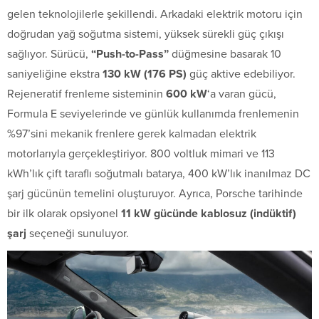
gelen teknolojilerle şekillendi. Arkadaki elektrik motoru için
doğrudan yağ soğutma sistemi, yüksek sürekli güç çıkışı
sağlıyor. Sürücü,
“Push-to-Pass”
düğmesine basarak 10
saniyeliğine ekstra
130 kW (176 PS)
güç aktive edebiliyor.
Rejeneratif frenleme sisteminin
600 kW
‘a varan gücü,
Formula E seviyelerinde ve günlük kullanımda frenlemenin
%97’sini mekanik frenlere gerek kalmadan elektrik
motorlarıyla gerçekleştiriyor. 800 voltluk mimari ve 113
kWh’lık çift taraflı soğutmalı batarya, 400 kW’lık inanılmaz DC
şarj gücünün temelini oluşturuyor. Ayrıca, Porsche tarihinde
bir ilk olarak opsiyonel
11 kW gücünde kablosuz (indüktif)
şarj
seçeneği sunuluyor.