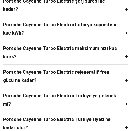
Porsche Cayenne Turbo Electric şarj süresi ne
kadar?
DC hızlı şarj (400 kW) ile – aralığında 16 dakikanın altında şarj
Porsche Cayenne Turbo Electric batarya kapasitesi
olmaktadır.
kaç kWh?
113 kWh yüksek voltajlı lityum-iyon batarya bulunuyor.
Porsche Cayenne Turbo Electric maksimum hızı kaç
km/s?
Cayenne Turbo Electric’in elektronik olarak sınırlandırılmış
Porsche Cayenne Turbo Electric rejeneratif fren
azami hızı 260 km/s.
gücü ne kadar?
Araç, 600 kW’a kadar rejeneratif frenleme yapabiliyor. Günlük
Porsche Cayenne Turbo Electric Türkiye’ye gelecek
kullanımda frenlemenin yaklaşık ’si mekanik frenlere ihtiyaç
mi?
duyulmadan elektrik motorlarıyla sağlanıyor.
Resmî Türkiye satış tarihi henüz açıklanmadı. Ancak
Porsche Cayenne Turbo Electric Türkiye fiyatı ne
Porsche’nin önceki elektrikli modelleri (Taycan, Macan
kadar olur?
Electric) göz önüne alındığında 2026 sonu – 2027 başı