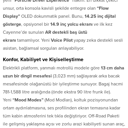
yeni
“Porsche Driver Experience”
hakim. En dikkat çekici
unsur, orta konsola kavisli şekilde entegre olan
“Flow
Display”
OLED dokunmatik panel. Bunu,
14.25 inç dijital
gösterge
, opsiyonel bir
14.9 inç yolcu ekranı
ve ilk kez
Cayenne’de sunulan
AR destekli baş üstü
ekranı
tamamlıyor. Yeni
Voice Pilot
yapay zeka destekli sesli
asistan, bağlamsal sorguları anlayabiliyor.
Konfor, Kabiliyet ve Kişiselleştirme
Elektrikli platform, yanmalı motrollü modele göre
13 cm daha
uzun bir dingil mesafesi
(3,023 mm) sağlayarak arka bacak
mesafesinde olağanüstü bir iyileştirme sunuyor. Bagaj hacmi
781-1,588 litre aralığında (önde ekstra 90 litre frunk ile).
Yeni
“Mood Modes”
(Mod Modları), koltuk pozisyonundan
ortam aydınlatmasına, ses profilinden ekran temasına kadar
tüm kabin atmosferini tek tıkla değiştiriyor. Off-Road Paketi
ile gelişmiş yaklaşma açısı ve zorlu arazi kabiliyeti sunan araç,