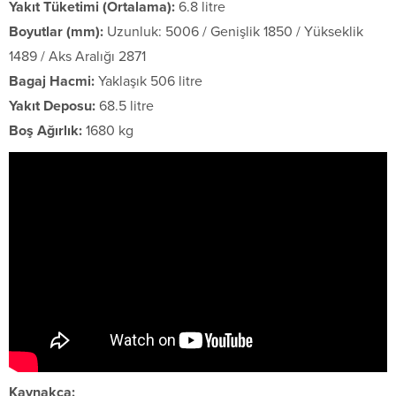
Yakıt Tüketimi (Ortalama):
6.8 litre
Boyutlar (mm):
Uzunluk: 5006 / Genişlik 1850 / Yükseklik
1489 / Aks Aralığı 2871
Bagaj Hacmi:
Yaklaşık 506 litre
Yakıt Deposu:
68.5 litre
Boş Ağırlık:
1680 kg
Kaynakça: