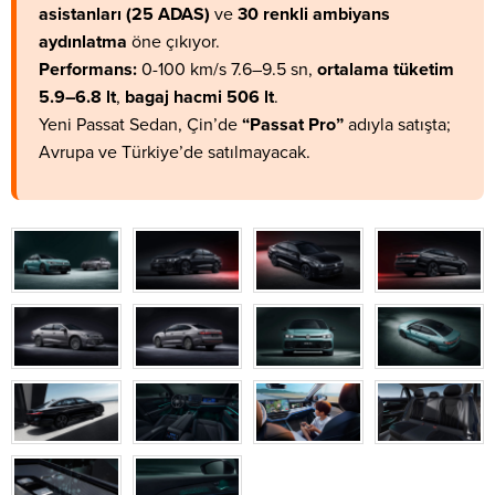
asistanları (25 ADAS)
ve
30 renkli ambiyans
aydınlatma
öne çıkıyor.
Performans:
0-100 km/s 7.6–9.5 sn,
ortalama tüketim
5.9–6.8 lt
,
bagaj hacmi 506 lt
.
Yeni Passat Sedan, Çin’de
“Passat Pro”
adıyla satışta;
Avrupa ve Türkiye’de satılmayacak.