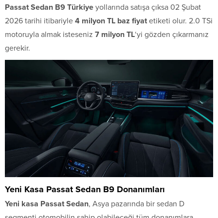
Passat Sedan B9 Türkiye
yollarında satışa çıksa 02 Şubat
2026 tarihi itibariyle
4 milyon TL baz fiyat
etiketi olur. 2.0 TSi
motoruyla almak isteseniz
7 milyon TL
‘yi gözden çıkarmanız
gerekir.
Yeni Kasa Passat Sedan B9 Donanımları
Yeni kasa Passat Sedan
, Asya pazarında bir sedan D
segmenti otomobilin sahip olabileceği tüm donanımlara