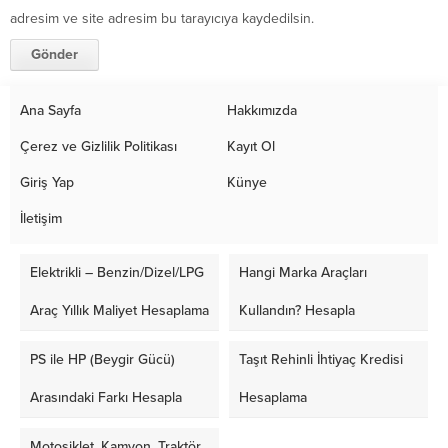
adresim ve site adresim bu tarayıcıya kaydedilsin.
Ana Sayfa
Hakkımızda
Çerez ve Gizlilik Politikası
Kayıt Ol
Giriş Yap
Künye
İletişim
Elektrikli – Benzin/Dizel/LPG
Hangi Marka Araçları
Araç Yıllık Maliyet Hesaplama
Kullandın? Hesapla
PS ile HP (Beygir Gücü)
Taşıt Rehinli İhtiyaç Kredisi
Arasındaki Farkı Hesapla
Hesaplama
Motosiklet, Kamyon, Traktör