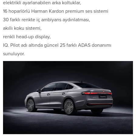
elektrikli ayarlanabilen arka koltuklar,
16 hoparlörlü Harman Kardon premium ses sistemi
30 farklı renkte iç ambiyans aydınlatması,
akıllı koku sistemi,
renkli head-up display,
IQ. Pilot adı altında güncel 25 farklı ADAS donanımı
sunuluyor.