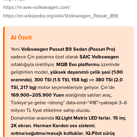
https://m.svw-volkswagen.com/
https://en.wikipedia.org/wiki/Volkswagen_Passat_(B9)
AI Özeti
Yeni
Volkswagen Passat B9 Sedan (Passat Pro)
sadece Çin pazarına özel olarak
SAIC Volkswagen
ortaklığıyla üretiliyor.
MQB Evo platformu
üzerinde
geliştirilen model,
yüksek dayanımlı çelik şasi (%90
oranında)
,
300 TSI (1.5 TSI, 158 bg)
ve
380 TSI (2.0
TSI, 217 bg)
motor seçenekleriyle geliyor. Çin’de
169.900–205.900 Yuan
aralığında satılan araç,
Türkiye’ye gelse <strong” data-end=”418″>yaklaşık 3–6
milyon TL fiyat etiketine sahip olurdu.
Donanımlar arasında
IQ.Light Matrix LED farlar
,
15 inç
2K ekran
,
Harman Kardon ses sistemi
,
ısıtma/soğutma/masajlı koltuklar
,
IQ.Pilot sürüş