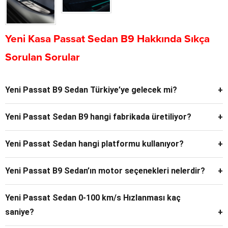
Yeni Kasa Passat Sedan B9 Hakkında Sıkça
Sorulan Sorular
Yeni Passat B9 Sedan Türkiye’ye gelecek mi?
Hayır, sadece Çin ve Asya pazarında satışa sunuldu. Türkiye
Yeni Passat Sedan B9 hangi fabrikada üretiliyor?
ve Avrupa’ya gelmeyecek.
Slovakya Bratislava fabrikasında SAIC Volkswagen
Yeni Passat Sedan hangi platformu kullanıyor?
ortaklığıyla üretiliyor.
MQB Evo platformu üzerine geliştirildi.
Yeni Passat B9 Sedan’ın motor seçenekleri nelerdir?
1.5 TSI (300 TSI – 158 bg, 250 Nm) ve 2.0 TSI (380 TSI –
Yeni Passat Sedan 0-100 km/s Hızlanması kaç
217 bg, 350 Nm)
saniye?
1.5 TSI versiyonu 0-100 km/s’yi 9.5 saniyede, 2.0 TSI