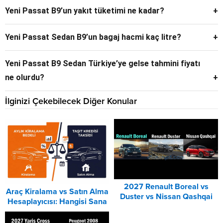
Yeni Passat B9’un yakıt tüketimi ne kadar?
versiyonu ise 7.6 saniyede tamamlıyor.
300 TSI için ortalama 5.9 litre, 380 TSI için 6.8 litre.
Yeni Passat Sedan B9’un bagaj hacmi kaç litre?
506 litre
Yeni Passat B9 Sedan Türkiye’ye gelse tahmini fiyatı
ne olurdu?
Vergiler dahil tahmini başlangıç fiyatı 3 milyon TL, üst motor
İlginizi Çekebilecek Diğer Konular
seçeneğinde 6 milyon TL civarında olurdu.
2027 Renault Boreal vs
Araç Kiralama vs Satın Alma
Duster vs Nissan Qashqai
Hesaplayıcısı: Hangisi Sana
Karşılaştırması
Uygun? – 2026