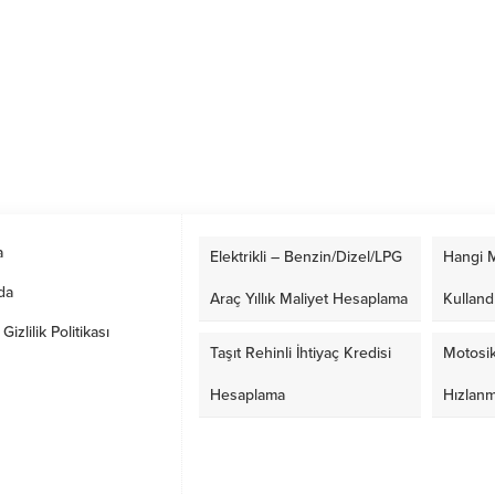
a
Elektrikli – Benzin/Dizel/LPG
Hangi M
da
Araç Yıllık Maliyet Hesaplama
Kulland
izlilik Politikası
Taşıt Rehinli İhtiyaç Kredisi
Motosik
Hesaplama
Hızlan