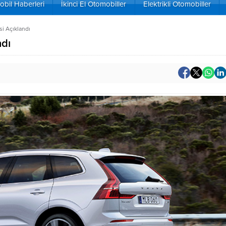
bil Haberleri
İkinci El Otomobiller
Elektrikli Otomobiller
si Açıklandı
ndı