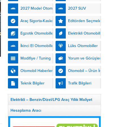
kendinden şarjlı hibrit
2027 Model Otomobiller
2027 SUV
teknolojisiyle buluşturuyor.
DS Automobiles’in yeni...
Araç Sigorta-Kasko
Editörden Seçmeler
Egzotik Otomobiller
Elektrikli Otomobiller
İkinci El Otomobiller
Lüks Otomobiller
Modifiye / Tuning
Yorum ve Görüşler
Otomobil Haberleri
Otomobil – Ürün İnceleme
Teknik Bilgiler
Trafik Bilgileri
Elektrikli – Benzin/Dizel/LPG Araç Yıllık Maliyet
Hesaplama Aracı