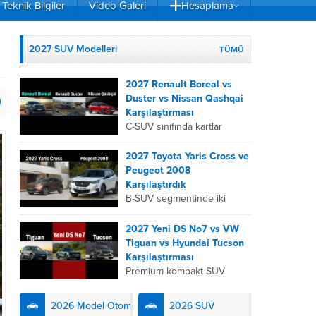
Teknik Bilgiler
Video Galeri
Hesaplama
2027 SUV Modelleri
TÜMÜ
2027 Renault Boreal vs
Duster vs Nissan Qashqai
Karşılaştırması
C-SUV sınıfında kartlar
yeniden dağıtıldı. 2027
Renault Boreal, Renault
2027 Toyota Yaris Cross ve
Duster ve Nissan Qashqai;
Peugeot 2008
her biri farklı bir sürüş
Karşılaştırdık
deneyimi, motor...
B-SUV segmentinde iki
önemli oyuncu olan 2027
Toyota Yaris
2027 Yeni DS No7 vs VW
Cross ve Peugeot 2008,
Tiguan vs Hyundai Tucson
farklı mühendislik
Karşılaştırması
felsefeleriyle kullanıcıların
Premium kompakt SUV
karşısına çıkıyor. Toyota’nın
segmentinde fark yaratmak
hibrit teknolojisindeki
isteyen 2027 DS No7,
2026 Model Otomobiller
2026 SUV
uzmanlığını...
Fransız lüks anlayışını