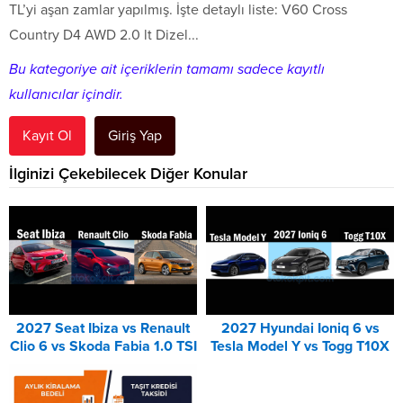
TL’yi aşan zamlar yapılmış. İşte detaylı liste: V60 Cross
Country D4 AWD 2.0 lt Dizel...
Bu kategoriye ait içeriklerin tamamı sadece kayıtlı
kullanıcılar içindir.
Kayıt Ol
Giriş Yap
İlginizi Çekebilecek Diğer Konular
2027 Seat Ibiza vs Renault
2027 Hyundai Ioniq 6 vs
Clio 6 vs Skoda Fabia 1.0 TSI
Tesla Model Y vs Togg T10X
Karşılaştırması
Karşılaştırması