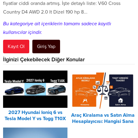
fiyatlar ciddi oranda artmış. İşte detaylı liste: V60 Cross
Country D4 AWD 2.0 lt Dizel 190 hp 8...
Bu kategoriye ait içeriklerin tamamı sadece kayıtlı
kullanıcılar içindir.
Kayıt Ol
Giriş Yap
İlginizi Çekebilecek Diğer Konular
2027 Hyundai Ioniq 6 vs
Araç Kiralama vs Satın Alma
Tesla Model Y vs Togg T10X
Hesaplayıcısı: Hangisi Sana
Karşılaştırması
Uygun? – 2026