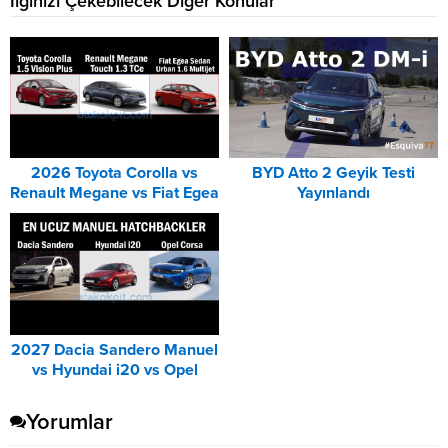
İlginizi Çekebilecek Diğer Konular
2026 Toyota Corolla vs
BYD Atto 2 Geyik Testi
Renault Megane vs Fiat Egea
Yayınlandı
DCT Karşılaştırması
2027 Dacia Sandero Manuel
vs Hyundai i20 vs Opel
Corsa Karşılaştırması
Yorumlar