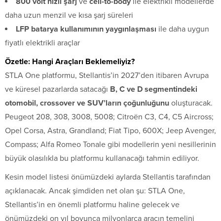
800 volt hızlı şarj
ve
cell-to-body
ile elektrikli modellerde
daha uzun menzil ve kısa şarj süreleri
LFP batarya kullanımının yaygınlaşması
ile daha uygun
fiyatlı elektrikli araçlar
Özetle: Hangi Araçları Beklemeliyiz?
STLA One platformu, Stellantis’in 2027’den itibaren Avrupa
ve küresel pazarlarda satacağı
B, C ve D segmentindeki
otomobil, crossover ve SUV’ların çoğunluğunu
oluşturacak.
Peugeot 208, 308, 3008, 5008; Citroën C3, C4, C5 Aircross;
Opel Corsa, Astra, Grandland; Fiat Tipo, 600X; Jeep Avenger,
Compass; Alfa Romeo Tonale gibi modellerin yeni nesillerinin
büyük olasılıkla bu platformu kullanacağı tahmin ediliyor.
Kesin model listesi önümüzdeki aylarda Stellantis tarafından
açıklanacak. Ancak şimdiden net olan şu: STLA One,
Stellantis’in en önemli platformu haline gelecek ve
önümüzdeki on yıl boyunca milyonlarca aracın temelini