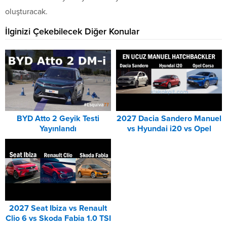
oluşturacak.
İlginizi Çekebilecek Diğer Konular
BYD Atto 2 Geyik Testi
2027 Dacia Sandero Manuel
Yayınlandı
vs Hyundai i20 vs Opel
Corsa Karşılaştırması
2027 Seat Ibiza vs Renault
Clio 6 vs Skoda Fabia 1.0 TSI