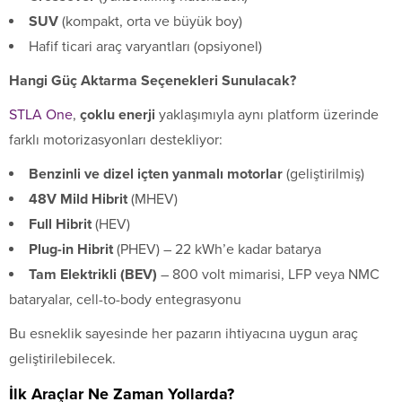
SUV
(kompakt, orta ve büyük boy)
Hafif ticari araç varyantları (opsiyonel)
Hangi Güç Aktarma Seçenekleri Sunulacak?
STLA One
,
çoklu enerji
yaklaşımıyla aynı platform üzerinde
farklı motorizasyonları destekliyor:
Benzinli ve dizel içten yanmalı motorlar
(geliştirilmiş)
48V Mild Hibrit
(MHEV)
Full Hibrit
(HEV)
Plug-in Hibrit
(PHEV) – 22 kWh’e kadar batarya
Tam Elektrikli (BEV)
– 800 volt mimarisi, LFP veya NMC
bataryalar, cell-to-body entegrasyonu
Bu esneklik sayesinde her pazarın ihtiyacına uygun araç
geliştirilebilecek.
İlk Araçlar Ne Zaman Yollarda?