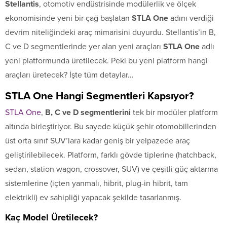
Stellantis
, otomotiv endüstrisinde modülerlik ve ölçek
ekonomisinde yeni bir çağ başlatan
STLA One
adını verdiği
devrim niteliğindeki araç mimarisini duyurdu. Stellantis’in B,
C ve D segmentlerinde yer alan yeni araçları
STLA One
adlı
yeni platformunda üretilecek. Peki bu yeni platform hangi
araçları üretecek? İşte tüm detaylar…
STLA One Hangi Segmentleri Kapsıyor?
STLA One
,
B, C ve D segmentlerini
tek bir modüler platform
altında birleştiriyor. Bu sayede küçük şehir otomobillerinden
üst orta sınıf SUV’lara kadar geniş bir yelpazede araç
geliştirilebilecek. Platform, farklı gövde tiplerine (hatchback,
sedan, station wagon, crossover, SUV) ve çeşitli güç aktarma
sistemlerine (içten yanmalı, hibrit, plug-in hibrit, tam
elektrikli) ev sahipliği yapacak şekilde tasarlanmış.
Kaç Model Üretilecek?