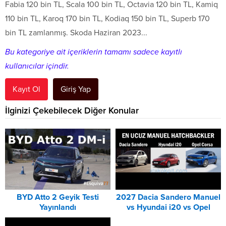
Fabia 120 bin TL, Scala 100 bin TL, Octavia 120 bin TL, Kamiq
110 bin TL, Karoq 170 bin TL, Kodiaq 150 bin TL, Superb 170
bin TL zamlanmış. Skoda Haziran 2023...
Bu kategoriye ait içeriklerin tamamı sadece kayıtlı
kullanıcılar içindir.
Kayıt Ol
Giriş Yap
İlginizi Çekebilecek Diğer Konular
BYD Atto 2 Geyik Testi
2027 Dacia Sandero Manuel
Yayınlandı
vs Hyundai i20 vs Opel
Corsa Karşılaştırması