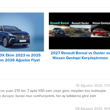
2027 Renault Boreal vs Duster v
0X Ekim 2023 vs 2025
Nissan Qashqai Karşılaştırması
vs 2026 Ağustos Fiyat
tesi Karşılaştırma
10 Ağustos 2020, 17:
n icon şuan 270 bin ,7 ayda %50 zam ,neye göre, meydanı bos bulmuşlar
e duruyor, burası muz cumhuriyetimi, her ay kafalarına göre zam
08 Ağustos 2020, 16: