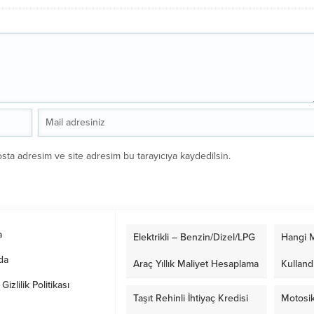
sta adresim ve site adresim bu tarayıcıya kaydedilsin.
a
Elektrikli – Benzin/Dizel/LPG
Hangi M
da
Araç Yıllık Maliyet Hesaplama
Kulland
izlilik Politikası
Taşıt Rehinli İhtiyaç Kredisi
Motosik