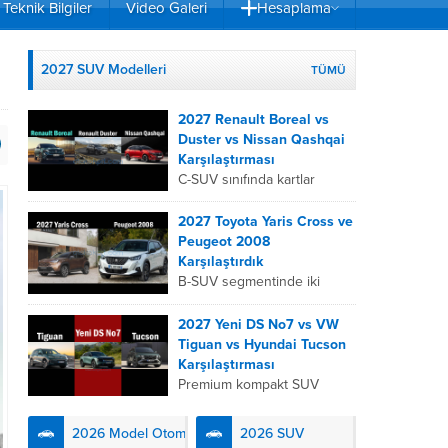
Teknik Bilgiler
Video Galeri
Hesaplama
2027 SUV Modelleri
TÜMÜ
2027 Renault Boreal vs
Duster vs Nissan Qashqai
Karşılaştırması
C-SUV sınıfında kartlar
yeniden dağıtıldı. 2027
Renault Boreal, Renault
2027 Toyota Yaris Cross ve
Duster ve Nissan Qashqai;
Peugeot 2008
her biri farklı bir sürüş
Karşılaştırdık
deneyimi, motor...
B-SUV segmentinde iki
önemli oyuncu olan 2027
Toyota Yaris
2027 Yeni DS No7 vs VW
Cross ve Peugeot 2008,
Tiguan vs Hyundai Tucson
farklı mühendislik
Karşılaştırması
felsefeleriyle kullanıcıların
Premium kompakt SUV
karşısına çıkıyor. Toyota’nın
segmentinde fark yaratmak
hibrit teknolojisindeki
isteyen 2027 DS No7,
2026 Model Otomobiller
2026 SUV
uzmanlığını...
Fransız lüks anlayışını