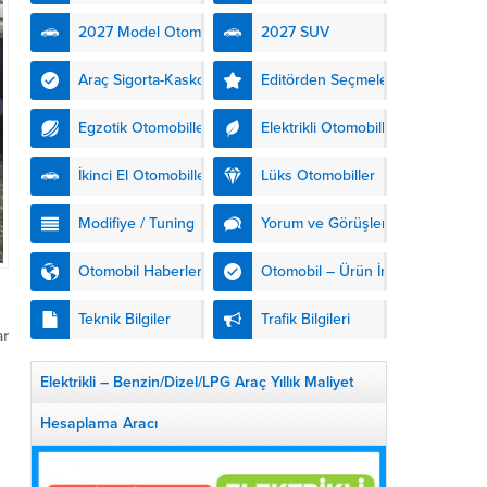
kendinden şarjlı hibrit
2027 Model Otomobiller
2027 SUV
teknolojisiyle buluşturuyor.
DS Automobiles’in yeni...
Araç Sigorta-Kasko
Editörden Seçmeler
Egzotik Otomobiller
Elektrikli Otomobiller
İkinci El Otomobiller
Lüks Otomobiller
Modifiye / Tuning
Yorum ve Görüşler
Otomobil Haberleri
Otomobil – Ürün İnceleme
Teknik Bilgiler
Trafik Bilgileri
ar
Elektrikli – Benzin/Dizel/LPG Araç Yıllık Maliyet
Hesaplama Aracı