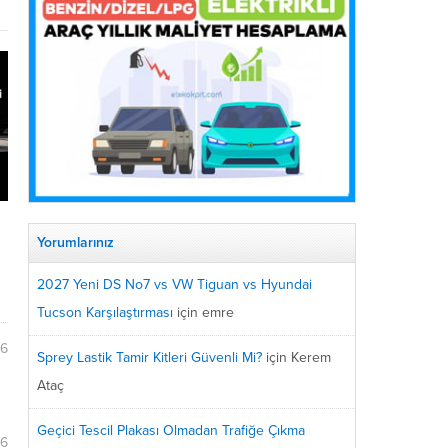
s
Yorumlarınız
2027 Yeni DS No7 vs VW Tiguan vs Hyundai
Tucson Karşılaştırması
için
emre
06
Sprey Lastik Tamir Kitleri Güvenli Mi?
için
Kerem
Ataç
Geçici Tescil Plakası Olmadan Trafiğe Çıkma
46