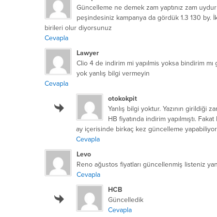
Güncelleme ne demek zam yaptınız zam uyduruk 
peşindesiniz kampanya da gördük 1.3 130 by. İko
birileri olur diyorsunuz
Cevapla
Lawyer
Clio 4 de indirim mi yapılmis yoksa bindirim mı 
yok yanlış bilgi vermeyin
Cevapla
otokokpit
Yanlış bilgi yoktur. Yazının girildiği 
HB fiyatında indirim yapılmıştı. Fakat 
ay içerisinde birkaç kez güncelleme yapabiliyor
Cevapla
Levo
Reno ağustos fiyatları güncellenmiş listeniz yan
Cevapla
HCB
Güncelledik
Cevapla