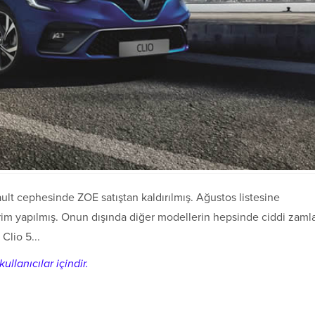
ult cephesinde ZOE satıştan kaldırılmış. Ağustos listesine
irim yapılmış. Onun dışında diğer modellerin hepsinde ciddi zaml
 Clio 5...
ullanıcılar içindir.