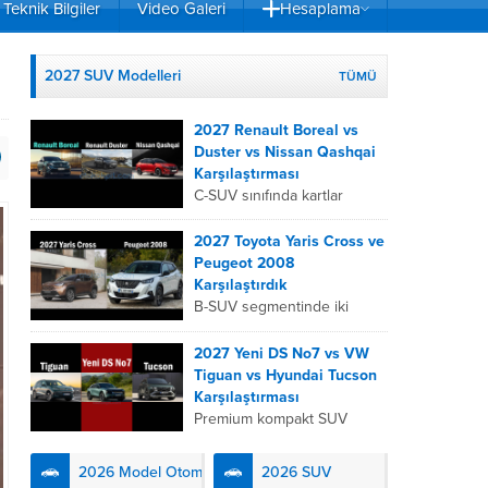
Teknik Bilgiler
Video Galeri
Hesaplama
2027 SUV Modelleri
TÜMÜ
2027 Renault Boreal vs
Duster vs Nissan Qashqai
Karşılaştırması
C-SUV sınıfında kartlar
yeniden dağıtıldı. 2027
Renault Boreal, Renault
2027 Toyota Yaris Cross ve
Duster ve Nissan Qashqai;
Peugeot 2008
her biri farklı bir sürüş
Karşılaştırdık
deneyimi, motor...
B-SUV segmentinde iki
önemli oyuncu olan 2027
Toyota Yaris
2027 Yeni DS No7 vs VW
Cross ve Peugeot 2008,
Tiguan vs Hyundai Tucson
farklı mühendislik
Karşılaştırması
felsefeleriyle kullanıcıların
Premium kompakt SUV
karşısına çıkıyor. Toyota’nın
segmentinde fark yaratmak
hibrit teknolojisindeki
isteyen 2027 DS No7,
2026 Model Otomobiller
2026 SUV
uzmanlığını...
Fransız lüks anlayışını