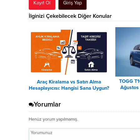
Kayıt Ol
Giriş Yap
İlginizi Çekebilecek Diğer Konular
TOGG T1
Araç Kiralama vs Satın Alma
Ağustos 
Hesaplayıcısı: Hangisi Sana Uygun?
Lis
– 2026
Yorumlar
Henüz yorum yapılmamış.