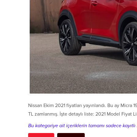
Nissan Ekim 2021 fiyatları yayınlandı. Bu ay Micra 1
TL zamlanmış. İşte detaylı liste: 2021 Model Fiyat Lis
Bu kategoriye ait içeriklerin tamamı sadece kayıtlı k