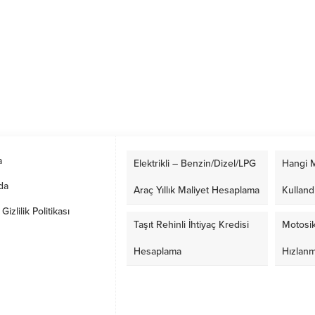
a
Elektrikli – Benzin/Dizel/LPG
Hangi M
da
Araç Yıllık Maliyet Hesaplama
Kulland
izlilik Politikası
Taşıt Rehinli İhtiyaç Kredisi
Motosik
Hesaplama
Hızlan