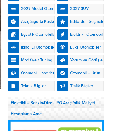
kendinden şarjlı hibrit
2027 Model Otomobiller
2027 SUV
teknolojisiyle buluşturuyor.
DS Automobiles’in yeni...
Araç Sigorta-Kasko
Editörden Seçmeler
Egzotik Otomobiller
Elektrikli Otomobiller
İkinci El Otomobiller
Lüks Otomobiller
Modifiye / Tuning
Yorum ve Görüşler
Otomobil Haberleri
Otomobil – Ürün İnceleme
Teknik Bilgiler
Trafik Bilgileri
Elektrikli – Benzin/Dizel/LPG Araç Yıllık Maliyet
Hesaplama Aracı