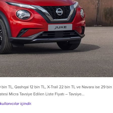
9 bin TL, Qashqai 12 bin TL, X-Trail 22 bin TL ve Navara ise 29 bin
tesi Micra Tavsiye Edilen Liste Fiyatı – Tavsiye...
ullanıcılar içindir.