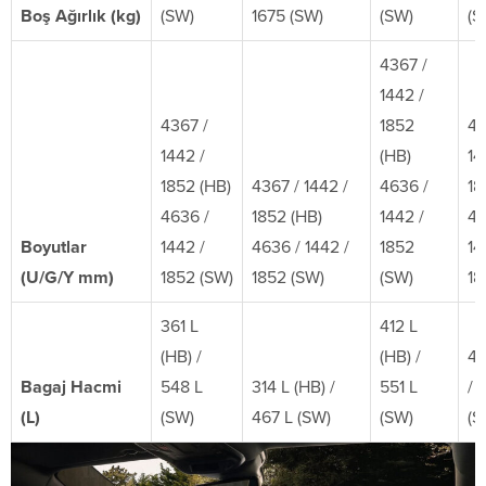
Boş Ağırlık (kg)
(SW)
1675 (SW)
(SW)
(S
4367 /
1442 /
4367 /
1852
43
1442 /
(HB)
14
1852 (HB)
4367 / 1442 /
4636 /
18
4636 /
1852 (HB)
1442 /
46
Boyutlar
1442 /
4636 / 1442 /
1852
14
(U/G/Y mm)
1852 (SW)
1852 (SW)
(SW)
18
361 L
412 L
(HB) /
(HB) /
41
Bagaj Hacmi
548 L
314 L (HB) /
551 L
/ 
(L)
(SW)
467 L (SW)
(SW)
(S