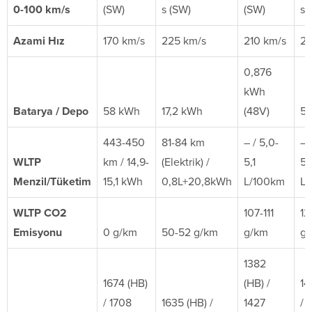
0-100 km/s
(SW)
s (SW)
(SW)
s 
Azami Hız
170 km/s
225 km/s
210 km/s
20
0,876
kWh
Batarya / Depo
58 kWh
17,2 kWh
(48V)
5
443-450
81-84 km
– / 5,0-
– 
WLTP
km / 14,9-
(Elektrik) /
5,1
5,
Menzil/Tüketim
15,1 kWh
0,8L+20,8kWh
L/100km
L/
WLTP CO2
107-111
12
Emisyonu
0 g/km
50-52 g/km
g/km
g
1382
1674 (HB)
(HB) /
14
/ 1708
1635 (HB) /
1427
/ 