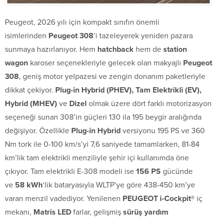
Peugeot, 2026 yılı için kompakt sınıfın önemli
isimlerinden
Peugeot 308
’i tazeleyerek yeniden pazara
sunmaya hazırlanıyor. Hem
hatchback
hem de
station
wagon
karoser seçenekleriyle gelecek olan makyajlı
Peugeot
308
, geniş motor yelpazesi ve zengin donanım paketleriyle
dikkat çekiyor.
Plug-in Hybrid (PHEV), Tam Elektrikli (EV),
Hybrid (MHEV)
ve
Dizel
olmak üzere dört farklı motorizasyon
seçeneği sunan 308’in güçleri 130 ila 195 beygir aralığında
değişiyor. Özellikle
Plug-in Hybrid
versiyonu 195 PS ve 360
Nm tork ile 0-100 km/s’yi 7,6 saniyede tamamlarken, 81-84
km’lik tam elektrikli menziliyle şehir içi kullanımda öne
çıkıyor. Tam elektrikli E-308 modeli ise
156 PS
gücünde
ve
58 kWh
‘lik bataryasıyla WLTP’ye göre 438-450 km’ye
varan menzil vadediyor. Yenilenen
PEUGEOT i-Cockpit®
iç
mekanı,
Matris LED
farlar, gelişmiş
sürüş yardım