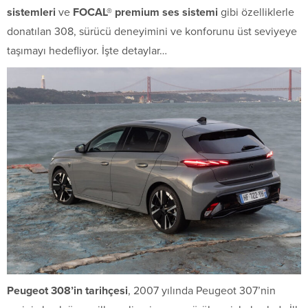
sistemleri
ve
FOCAL® premium ses sistemi
gibi özelliklerle
donatılan 308, sürücü deneyimini ve konforunu üst seviyeye
taşımayı hedefliyor. İşte detaylar…
Peugeot 308’in tarihçesi
, 2007 yılında Peugeot 307’nin