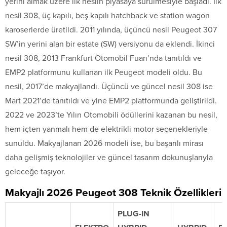
yerini almak üzere ilk neslin piyasaya sürülmesiyle başladı. İlk
nesil 308, üç kapılı, beş kapılı hatchback ve station wagon
karoserlerde üretildi. 2011 yılında, üçüncü nesil Peugeot 307
SW’in yerini alan bir estate (SW) versiyonu da eklendi. İkinci
nesil 308, 2013 Frankfurt Otomobil Fuarı’nda tanıtıldı ve
EMP2 platformunu kullanan ilk Peugeot modeli oldu. Bu
nesil, 2017’de makyajlandı. Üçüncü ve güncel nesil 308 ise
Mart 2021’de tanıtıldı ve yine EMP2 platformunda geliştirildi.
2022 ve 2023’te Yılın Otomobili ödüllerini kazanan bu nesil,
hem içten yanmalı hem de elektrikli motor seçenekleriyle
sunuldu. Makyajlanan 2026 modeli ise, bu başarılı mirası
daha gelişmiş teknolojiler ve güncel tasarım dokunuşlarıyla
geleceğe taşıyor.
Makyajlı 2026 Peugeot 308 Teknik Özellikleri
PLUG-IN