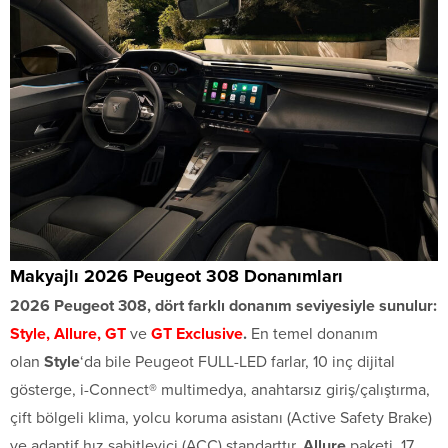
Makyajlı 2026 Peugeot 308 Donanımları
2026 Peugeot 308, dört farklı donanım seviyesiyle sunulur:
Style, Allure, GT
ve
GT Exclusive
.
En temel donanım
olan
Style
‘da bile Peugeot FULL-LED farlar, 10 inç dijital
gösterge, i-Connect® multimedya, anahtarsız giriş/çalıştırma,
çift bölgeli klima, yolcu koruma asistanı (Active Safety Brake)
ve adaptif hız sabitleyici (ACC) standarttır.
Allure
paketi, 17