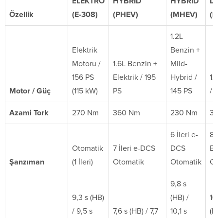
ELEKTRO
HYBRID
HYBRID
Dİ
Özellik
(E-308)
(PHEV)
(MHEV)
(B
1.2L
Elektrik
Benzin +
Motoru /
1.6L Benzin +
Mild-
156 PS
Elektrik / 195
Hybrid /
1.
Motor / Güç
(115 kW)
PS
145 PS
/ 
Azami Tork
270 Nm
360 Nm
230 Nm
3
6 İleri e-
8 İ
Otomatik
7 İleri e-DCS
DCS
E
Şanzıman
(1 İleri)
Otomatik
Otomatik
Ot
9,8 s
9,3 s (HB)
(HB) /
10
/ 9,5 s
7,6 s (HB) / 7,7
10,1 s
(H