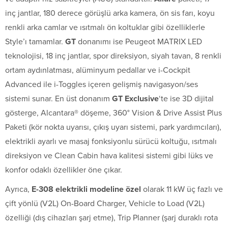
inç jantlar, 180 derece görüşlü arka kamera, ön sis farı, koyu
renkli arka camlar ve ısıtmalı ön koltuklar gibi özelliklerle
Style’ı tamamlar.
GT
donanımı ise Peugeot MATRIX LED
teknolojisi, 18 inç jantlar, spor direksiyon, siyah tavan, 8 renkli
ortam aydınlatması, alüminyum pedallar ve i-Cockpit
Advanced ile i-Toggles içeren gelişmiş navigasyon/ses
sistemi sunar. En üst donanım
GT Exclusive
‘te ise 3D dijital
gösterge, Alcantara® döşeme, 360° Vision & Drive Assist Plus
Paketi (kör nokta uyarısı, çıkış uyarı sistemi, park yardımcıları),
elektrikli ayarlı ve masaj fonksiyonlu sürücü koltuğu, ısıtmalı
direksiyon ve Clean Cabin hava kalitesi sistemi gibi lüks ve
konfor odaklı özellikler öne çıkar.
Ayrıca,
E-308 elektrikli modeline özel
olarak 11 kW üç fazlı ve
çift yönlü (V2L) On-Board Charger, Vehicle to Load (V2L)
özelliği (dış cihazları şarj etme), Trip Planner (şarj duraklı rota