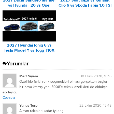
2027 Dacia Sandero Manuel
2027 Seat Ibiza vs Renault
vs Hyundai i20 vs Opel
Clio 6 vs Skoda Fabia 1.0 TSI
Corsa Karşılaştırması
Karşılaştırması
2027 Hyundai Ioniq 6 vs
Tesla Model Y vs Togg T10X
Karşılaştırması
Yorumlar
Mert Siyam
30 Ekim 2020, 18:16
Özellikle farklı renk seçenekleri olması gerçekten başka
bir hava katmış yeni 5008’e teknik özellikleri de oldukça
etkileyici.
Cevapla
Yunus Turp
22 Ekim 2020, 13:48
Alman rakipleri kadar iyi değil