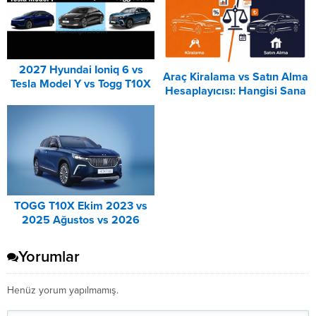
2027 Hyundai Ioniq 6 vs
Araç Kiralama vs Satın Alma
Tesla Model Y vs Togg T10X
Hesaplayıcısı: Hangisi Sana
Karşılaştırması
Uygun? – 2026
TOGG T10X Ekim 2023 vs
2025 Ağustos vs 2026
Ağustos Fiyat Listesi
Karşılaştırma
Yorumlar
Henüz yorum yapılmamış.