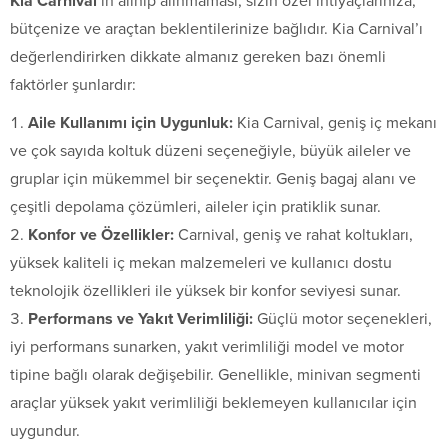
Kia Carnival
‘ın alınıp alınmaması, sizin özel ihtiyaçlarınıza,
bütçenize ve araçtan beklentilerinize bağlıdır. Kia Carnival’ı
değerlendirirken dikkate almanız gereken bazı önemli
faktörler şunlardır:
Aile Kullanımı için Uygunluk:
Kia Carnival, geniş iç mekanı
ve çok sayıda koltuk düzeni seçeneğiyle, büyük aileler ve
gruplar için mükemmel bir seçenektir. Geniş bagaj alanı ve
çeşitli depolama çözümleri, aileler için pratiklik sunar.
Konfor ve Özellikler:
Carnival, geniş ve rahat koltukları,
yüksek kaliteli iç mekan malzemeleri ve kullanıcı dostu
teknolojik özellikleri ile yüksek bir konfor seviyesi sunar.
Performans ve Yakıt Verimliliği:
Güçlü motor seçenekleri,
iyi performans sunarken, yakıt verimliliği model ve motor
tipine bağlı olarak değişebilir. Genellikle, minivan segmenti
araçlar yüksek yakıt verimliliği beklemeyen kullanıcılar için
uygundur.