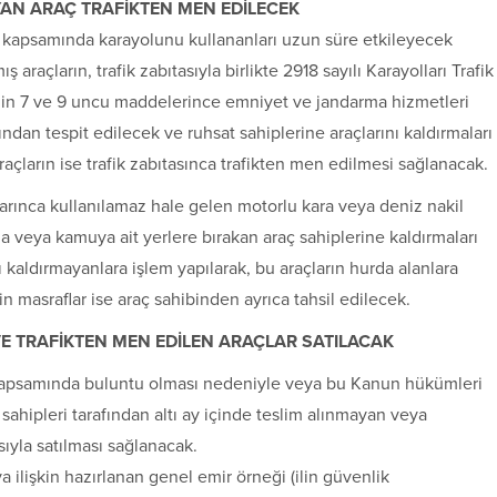
AN ARAÇ TRAFİKTEN MEN EDİLECEK
i kapsamında karayolunu kullananları uzun süre etkileyecek
araçların, trafik zabıtasıyla birlikte 2918 sayılı Karayolları Trafik
nin 7 ve 9 uncu maddelerince emniyet ve jandarma hizmetleri
ından tespit edilecek ve ruhsat sahiplerine araçlarını kaldırmaları
açların ise trafik zabıtasınca trafikten men edilmesi sağlanacak.
rınca kullanılamaz hale gelen motorlu kara veya deniz nakil
 veya kamuya ait yerlere bırakan araç sahiplerine kaldırmaları
 kaldırmayanlara işlem yapılarak, bu araçların hurda alanlara
kin masraflar ise araç sahibinden ayrıca tahsil edilecek.
VE TRAFİKTEN MEN EDİLEN ARAÇLAR SATILACAK
kapsamında buluntu olması nedeniyle veya bu Kanun hükümleri
sahipleri tarafından altı ay içinde teslim alınmayan veya
ıyla satılması sağlanacak.
ya ilişkin hazırlanan genel emir örneği (ilin güvenlik