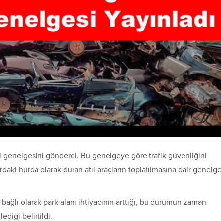
ilgili genelgesini gönderdi. Bu genelgeye göre trafik güvenliğini
aki hurda olarak duran atıl araçların toplatılmasına dair genelg
ğlı olarak park alanı ihtiyacının arttığı, bu durumun zaman
diği belirtildi.