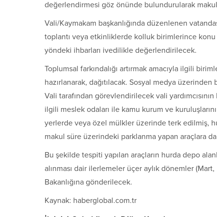
değerlendirmesi göz önünde bulundurularak makul s
Vali/Kaymakam başkanlığında düzenlenen vatandaşl
toplantı veya etkinliklerde kolluk birimlerince kon
yöndeki ihbarları ivedilikle değerlendirilecek.
Toplumsal farkındalığı artırmak amacıyla ilgili bir
hazırlanarak, dağıtılacak. Sosyal medya üzerinden b
Vali tarafından görevlendirilecek vali yardımcısının
ilgili meslek odaları ile kamu kurum ve kuruluşları
yerlerde veya özel mülkler üzerinde terk edilmiş, h
makul süre üzerindeki parklanma yapan araçlara dai
Bu şekilde tespiti yapılan araçların hurda depo ala
alınması dair ilerlemeler üçer aylık dönemler (Mart, H
Bakanlığına gönderilecek.
Kaynak: haberglobal.com.tr