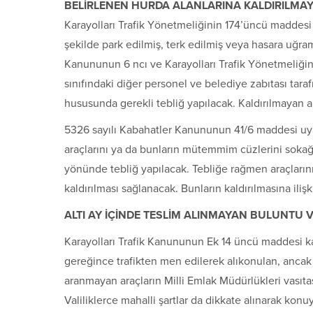
BELİRLENEN HURDA ALANLARINA KALDIRILMAY
Karayolları Trafik Yönetmeliğinin 174’üncü maddes
şekilde park edilmiş, terk edilmiş veya hasara uğramış 
Kanununun 6 ncı ve Karayolları Trafik Yönetmeliği
sınıfındaki diğer personel ve belediye zabıtası taraf
hususunda gerekli tebliğ yapılacak. Kaldırılmayan ar
5326 sayılı Kabahatler Kanununun 41/6 maddesi uya
araçlarını ya da bunların mütemmim cüzlerini sokağa
yönünde tebliğ yapılacak. Tebliğe rağmen araçlarını
kaldırılması sağlanacak. Bunların kaldırılmasına iliş
ALTI AY İÇİNDE TESLİM ALINMAYAN BULUNTU 
Karayolları Trafik Kanununun Ek 14 üncü maddesi 
gereğince trafikten men edilerek alıkonulan, ancak 
aranmayan araçların Milli Emlak Müdürlükleri vasıtas
Valiliklerce mahalli şartlar da dikkate alınarak konu