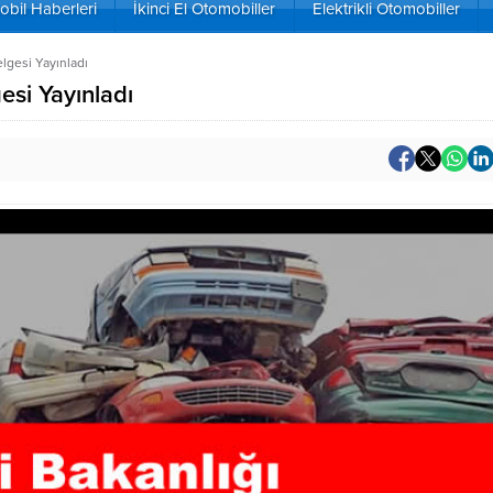
bil Haberleri
İkinci El Otomobiller
Elektrikli Otomobiller
elgesi Yayınladı
esi Yayınladı