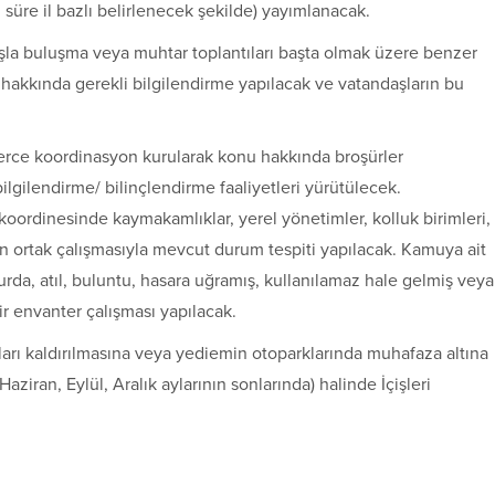
üre il bazlı belirlenecek şekilde) yayımlanacak.
a buluşma veya muhtar toplantıları başta olmak üzere benzer
u hakkında gerekli bilgilendirme yapılacak ve vatandaşların bu
imlerce koordinasyon kurularak konu hakkında broşürler
ilgilendirme/ bilinçlendirme faaliyetleri yürütülecek.
 koordinesinde kaymakamlıklar, yerel yönetimler, kolluk birimleri,
nın ortak çalışmasıyla mevcut durum tespiti yapılacak. Kamuya ait
urda, atıl, buluntu, hasara uğramış, kullanılamaz hale gelmiş veya
r envanter çalışması yapılacak.
nları kaldırılmasına veya yediemin otoparklarında muhafaza altına
aziran, Eylül, Aralık aylarının sonlarında) halinde İçişleri