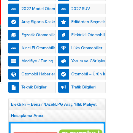
kendinden şarjlı hibrit
2027 Model Otomobiller
2027 SUV
teknolojisiyle buluşturuyor.
DS Automobiles’in yeni...
Araç Sigorta-Kasko
Editörden Seçmeler
Egzotik Otomobiller
Elektrikli Otomobiller
İkinci El Otomobiller
Lüks Otomobiller
Modifiye / Tuning
Yorum ve Görüşler
Otomobil Haberleri
Otomobil – Ürün İnceleme
Teknik Bilgiler
Trafik Bilgileri
e
Elektrikli – Benzin/Dizel/LPG Araç Yıllık Maliyet
Hesaplama Aracı