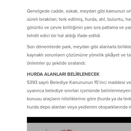
Genelgede cadde, sokak, meydan gibi kamunun orta
süreli bırakılan; terk edilmiş, hurda, atıl, buluntu, 
görüntü ve çevre kirliliğinin yanı sıra patlama ve 
tehdit edici bir hal aldığı ifade edildi.
Son dönemlerde park, meydan gibi alanlarla birlikt
kaynaklı sorunların çözümüne yönelik şikâyet ve ta
önlemler şu şekilde sıralandı:
HURDA ALANLARI BELİRLENECEK
5393 sayılı Belediye Kanununun 15’inci maddesi ve
uyarınca belediye sınırları içerisinde belirlenmeyen
konusu araçların niteliklerine göre (hurda ya da te
hurda depo alanları veya yediemin otoparklarında m